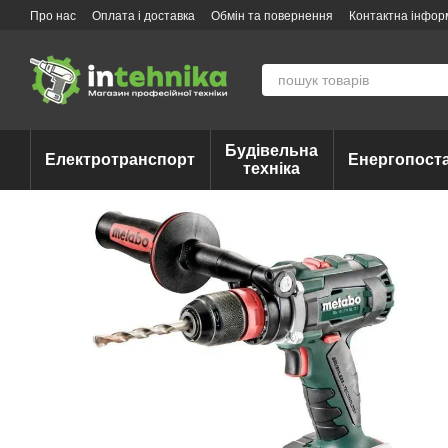
Перейти до основного контенту
Про нас
Оплата і доставка
Обмін та повернення
Контактна інфор
Будівельна
Електротранспорт
Енергопост
техніка