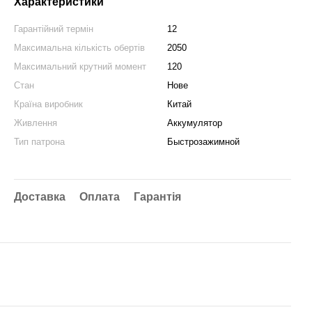
Характеристики
Гарантійний термін
12
Максимальна кількість обертів
2050
Максимальний крутний момент
120
Стан
Нове
Країна виробник
Китай
Живлення
Аккумулятор
Тип патрона
Быстрозажимной
Доставка
Оплата
Гарантія