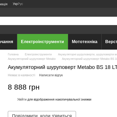
Укр
Рус
мація
ачання
Електроінструменти
Мототехніка
Верс
Головна
Електроінструменти
Акумуляторні шуруповерти, шуруповерти мер
Акумуляторний шуруповерт Metabo
Акумуляторний шуруповерт Metabo BS 18
Акумуляторний шуруповерт Metabo BS 18 LT
Немає в наявності
Написати відгук
8 888 грн
Увійти
для відображення накопичувальної знижки
%
Повідомити, коли з'явиться