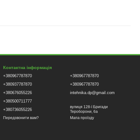
Контактна інформація
+380967787870
+380967787870
+380937787870
+380967787870
+380676055226
intehnika.dp@gmail.com
+380500711777
вулиця 128-ї Бригади
+380736055226
Тероборони, 6а
Мапа проїзду
Передзвонити вам?