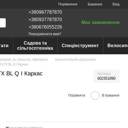
Порівняння
Бажання
Вхід
+380967787870
+380937787870
Моє замовлення
+380676055226
Передзвонити вам?
Садова та
тати
Спецінструмент
Велосип
сільгосптехніка
ежеві, ак. викрутки, гайковерти
Акумуляторний шуруповерт
 LTX BL Q I Каркас
X BL Q I Каркас
Артикул
602351890
Порівняти
В бажання