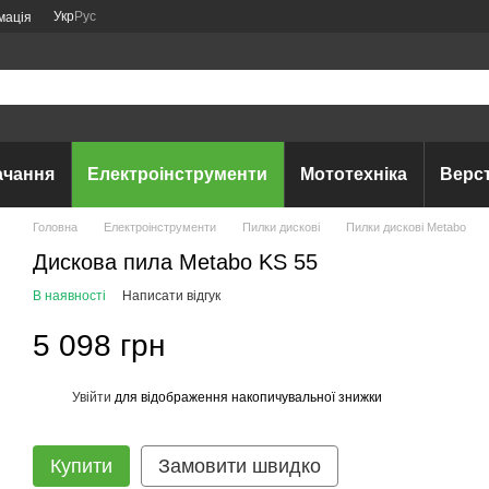
Укр
Рус
мація
ачання
Електроінструменти
Мототехніка
Верс
Головна
Електроінструменти
Пилки дискові
Пилки дискові Metabo
Дискова пила Metabo KS 55
В наявності
Написати відгук
5 098 грн
Увійти
для відображення накопичувальної знижки
%
Купити
Замовити швидко