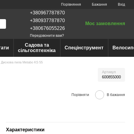
Порівняння
Бажання
Вхід
+380967787870
+380937787870
Моє замовлення
+380676055226
Передзвонити вам?
Садова та
тати
Спецінструмент
Велосип
сільгосптехніка
Дискова пила Metabo KS 55
Артикул
600855000
Порівняти
В бажання
Характеристики