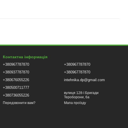
Контактна інформація
+380967787870
+380967787870
+380937787870
+380967787870
+380676055226
intehnika.dp@gmail.com
+380500711777
вулиця 128-ї Бригади
+380736055226
Тероборони, 6а
Мапа проїзду
Передзвонити вам?