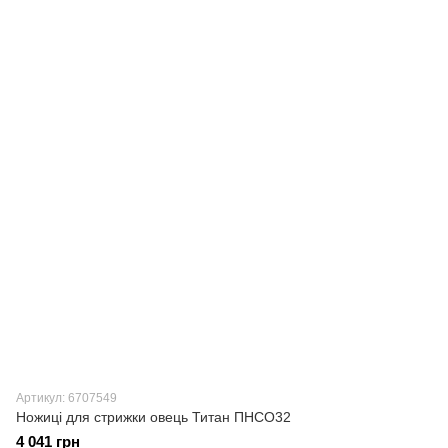
Артикул: 6707549
Ножиці для стрижки овець Титан ПНСО32
4 041 грн