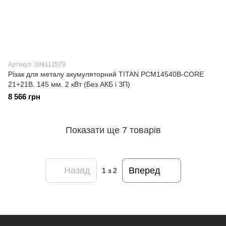
Артикул: 099112579
Різак для металу акумуляторний TITAN PCM14540B-CORE
21+21В. 145 мм. 2 кВт (Без АКБ і ЗП)
8 566 грн
Показати ще 7 товарів
Назад
Вперед
1
з 2