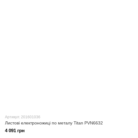
Артикул: 201601036
Листові електроножиці по металу Titan PVN6632
4 091 грн