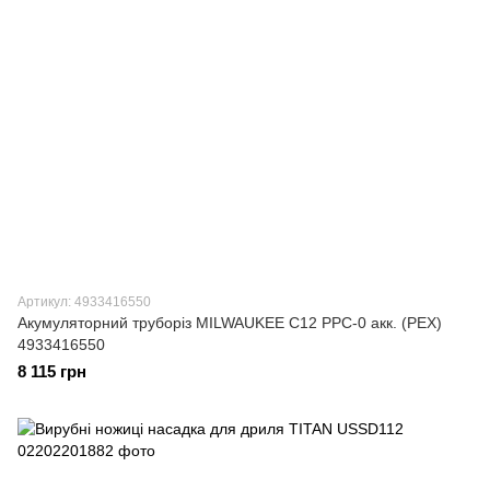
Артикул: 4933416550
Акумуляторний труборіз MILWAUKEE C12 PPC-0 акк. (РЕХ)
4933416550
8 115 грн