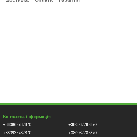
Контактна інформація
+380967787870
+380967787870
+380937787870
+380967787870