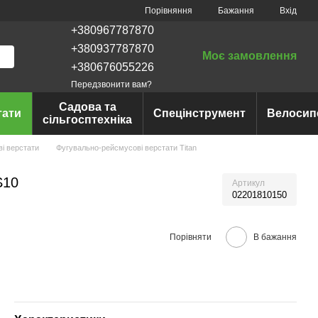
Порівняння
Бажання
Вхід
+380967787870
+380937787870
Моє замовлення
+380676055226
Передзвонити вам?
Садова та
тати
Спецінструмент
Велосип
сільгосптехніка
і верстати
Фугувально-рейсмусові верстати Titan
S10
Артикул
02201810150
Порівняти
В бажання