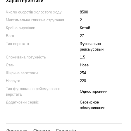
Характеристики
Число оборотів холостого ходу
8500
Максимальна глибина стругання
2
Країна виробник
Китай
Вага
27
Тип верстата
Фуговально-
рейсмусовый
Споживана потужність
1.5
Стан
Нове
Ширина заготовки
254
Напруга
220
Тип фуговально-рейсмусового
Односторонний
верстата
Додатковий сервіс
Сервисное
обслуживание
Доставка
Оплата
Гарантія