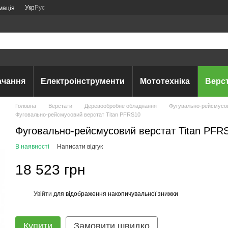
Укр
Рус
мація
ачання
Електроінструменти
Мототехніка
Верс
Головна
Верстати
Деревообробне обладнання
Фугувально-рейсмусов
Фуговально-рейсмусовий верстат Titan PFRS10
Фуговально-рейсмусовий верстат Titan PFR
В наявності
Написати відгук
18 523 грн
Увійти
для відображення накопичувальної знижки
%
Купити
Замовити швидко