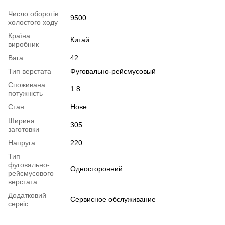
Число оборотів
9500
холостого ходу
Країна
Китай
виробник
Вага
42
Тип верстата
Фуговально-рейсмусовый
Споживана
1.8
потужність
Стан
Нове
Ширина
305
заготовки
Напруга
220
Тип
фуговально-
Односторонний
рейсмусового
верстата
Додатковий
Сервисное обслуживание
сервіс