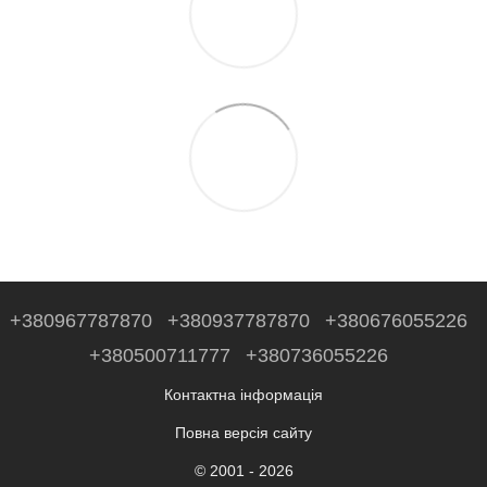
+380967787870
+380937787870
+380676055226
+380500711777
+380736055226
Контактна інформація
Повна версія сайту
© 2001 - 2026