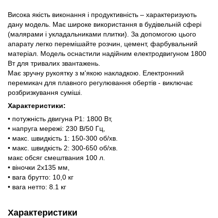
Висока якість виконання і продуктивність – характеризують
дану модель. Має широке використання в будівельній сфері
(малярами і укладальниками плитки). За допомогою цього
апарату легко перемішайте розчин, цемент, фарбувальний
матеріал. Модель оснастили надійним електродвигуном 1800
Вт для тривалих звантажень.
Має зручну рукоятку з м'якою накладкою. Електронний
перемикач для плавного регулювання обертів - виключає
розбризкування суміші.
Характеристики:
• потужність двигуна P1: 1800 Вт,
• напруга мережі: 230 В/50 Гц,
• макс. швидкість 1: 150-300 об/хв.
• макс. швидкість 2: 300-650 об/хв.
макс обсяг смештвания 100 л.
• віночки 2х135 мм,
• вага брутто: 10,0 кг
• вага нетто: 8.1 кг
Характеристики