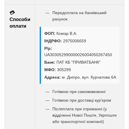
💳
Передоплата на банківський
Способи
рахунок
оплати
ФОП:
Комар В.А.
ІНДРФО:
2975006659
Р/р:
UA303052990000026004050267450
Банк:
ПАТ КБ "ПРИВАТБАНК"
МФО:
305299
Адреса:
м. Дніпро, вул. Курчатова 6А
Готівкою при самовивезенні
Готівкою при доставці кур'єром
Післяплата при отриманні (у
відділенні Нової Пошти, Укрпошти
або транспортної компанії)