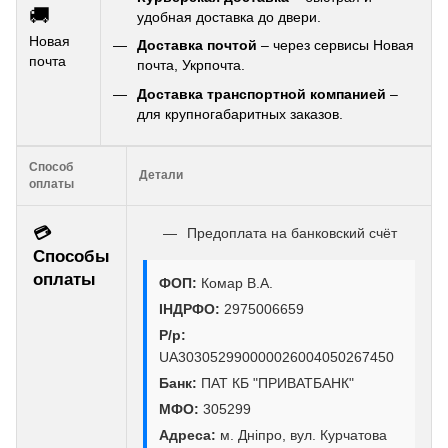
🚚
удобная доставка до двери.
Новая
Доставка почтой
– через сервисы Новая
почта
почта, Укрпочта.
Доставка транспортной компанией
–
для крупногабаритных заказов.
Способ
Детали
оплаты
💳
Предоплата на банковский счёт
Способы
оплаты
ФОП:
Комар В.А.
ІНДРФО:
2975006659
Р/р:
UA303052990000026004050267450
Банк:
ПАТ КБ "ПРИВАТБАНК"
МФО:
305299
Адреса:
м. Дніпро, вул. Курчатова