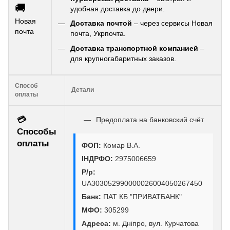
🚚
удобная доставка до двери.
Новая
Доставка почтой
– через сервисы Новая
почта
почта, Укрпочта.
Доставка транспортной компанией
–
для крупногабаритных заказов.
Способ
Детали
оплаты
💳
Предоплата на банковский счёт
Способы
оплаты
ФОП:
Комар В.А.
ІНДРФО:
2975006659
Р/р:
UA303052990000026004050267450
Банк:
ПАТ КБ "ПРИВАТБАНК"
МФО:
305299
Адреса:
м. Дніпро, вул. Курчатова