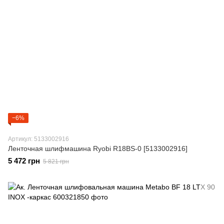
−6%
Артикул: 5133002916
Ленточная шлифмашина Ryobi R18BS-0 [5133002916]
5 472 грн
5 821 грн