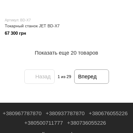
Артикул: BD-X7
Токарный станок JET BD-X7
67 300 грн
Показать еще 20 товаров
Назад
Вперед
1
из 29
+380967787870
+380937787870
+380676055226
+380500711777
+380736055226