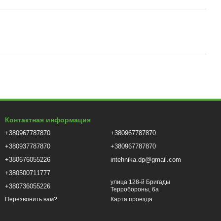
Контактная информация
+380967787870
+380967787870
+380937787870
+380967787870
+380676055226
intehnika.dp@gmail.com
+380500711777
улица 128-й Бригады
+380736055226
Терробороны, 6а
Карта проезда
Перезвонить вам?