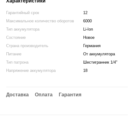
Характеристики
Гарантийный срок
12
Максимальное количество оборотов
6000
Тип аккумулятора
Li-Ion
Состояние
Новое
Страна производитель
Германия
Питание
От аккумулятора
Тип патрона
Шестигранник 1/4"
Напряжение аккумулятора
18
Доставка
Оплата
Гарантия