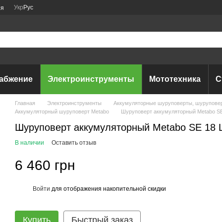
Укр
Рус
ия
абжение
Электроинструменты
Мототехника
С
Главная
Электроинструменты
Аккумуляторные шуруповерты, шуруповерт
Аккумуляторный шуруповерт Metabo
Шуруповерт аккумуляторный Metabo SE
Шуруповерт аккумуляторный Metabo SE 18 
В наличии
Оставить отзыв
6 460 грн
Войти
для отображения накопительной скидки
%
Купить
Быстрый заказ