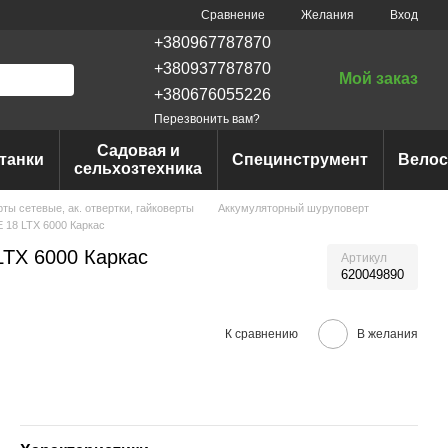
Сравнение
Желания
Вход
+380967787870
+380937787870
Мой заказ
+380676055226
Перезвонить вам?
Садовая и
танки
Специнструмент
Вело
сельхозтехника
ы сетевые, ак. отвертки, гайковерты
Аккумуляторный шуруповерт
 18 LTX 6000 Каркас
LTX 6000 Каркас
Артикул
620049890
К сравнению
В желания