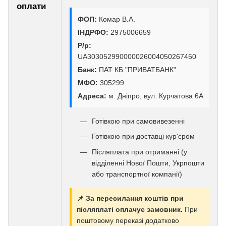
оплати
ФОП:
Комар В.А.
ІНДРФО:
2975006659
Р/р:
UA303052990000026004050267450
Банк:
ПАТ КБ "ПРИВАТБАНК"
МФО:
305299
Адреса:
м. Дніпро, вул. Курчатова 6А
Готівкою при самовивезенні
Готівкою при доставці кур'єром
Післяплата при отриманні (у
відділенні Нової Пошти, Укрпошти
або транспортної компанії)
📌 За пересилання коштів при
післяплаті оплачує замовник.
При
поштовому переказі додатково