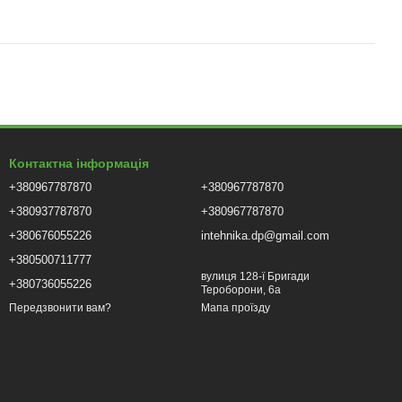
Контактна інформація
+380967787870
+380967787870
+380937787870
+380967787870
+380676055226
intehnika.dp@gmail.com
+380500711777
вулиця 128-ї Бригади
+380736055226
Тероборони, 6а
Мапа проїзду
Передзвонити вам?