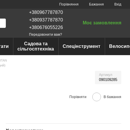
Порівняння
Бажання
Вхід
+380967787870
+380937787870
Моє замовлення
+380676055226
Передзвонити вам?
Садова та
тати
Спецінструмент
Велосип
сільгосптехніка
TITAN
ній)
Артикул
090109285
Порівняти
В бажання