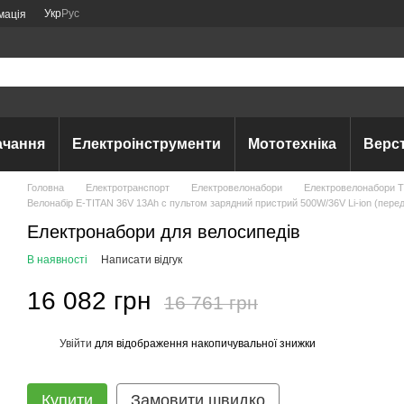
Укр
Рус
мація
ачання
Електроінструменти
Мототехніка
Верс
Головна
Електротранспорт
Електровелонабори
Електровелонабори 
Велонабір E-TITAN 36V 13Ah с пультом зарядний пристрий 500W/36V Li-ion (перед
Електронабори для велосипедів
В наявності
Написати відгук
16 082 грн
16 761 грн
Увійти
для відображення накопичувальної знижки
%
Купити
Замовити швидко