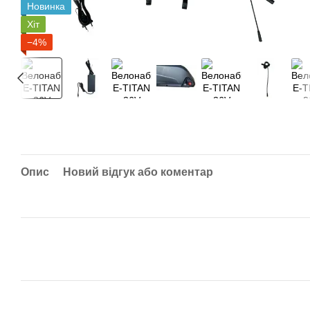
Новинка
Хіт
−4%
Опис
Новий відгук або коментар