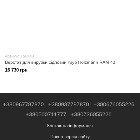
Артикул: RAM43
Верстат для вирубки сідловин труб Holzmann RAM 43
16 730 грн
+380967787870
+380937787870
+380676055226
+380500711777
+380736055226
Контактна інформація
Повна версія сайту