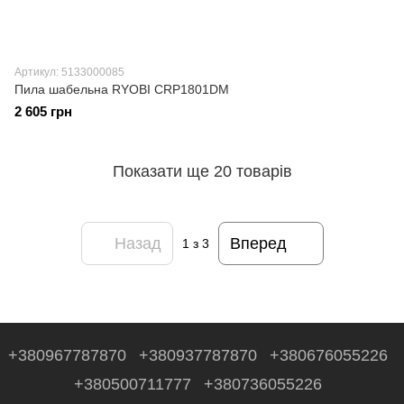
Артикул: 5133000085
Пила шабельна RYOBI CRP1801DM
2 605 грн
Показати ще 20 товарів
Назад
Вперед
1
з 3
+380967787870
+380937787870
+380676055226
+380500711777
+380736055226