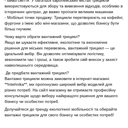
- Вивіз сміття: У багатьох європейських містах трицикли
використовуються для збору та вивезення відходів, особливо в
історичних центрах, де важко проїхати великим машинам.
- Мобільні точки продажу: Трицикли перетворюють на кофейні,
фургони з їжею або міні-магазини, що дозволяє бізнесу бути
більш гнучким.
Чому варто обрати вантажний трицикл?
Якщо ви шукаєте ефективне, екологічне та економічне
рішення для міських перевезень, вантажний трицикл — це
ідеальний вибір. Він дозволяє оптимізувати логістику,
зекономити час і гроші, а також зробити свій внесок у захист
навколишнього середовища.
Де придбати вантажний трицикл?
Вантажні трицикли можна замовити в інтернет-магазині
**Intehnika**, ми пропонуэмо широкий вибір моделей для
різних потреб. На сайті магазину ви отримаєте професійну
консультацію щодо вибору найкращого рішення для вашого
бізнесу чи особистих потреб.
Долучайтеся до тренду екологічної мобільності та обирайте
вантажні трицикли для свого бізнесу чи особистих потреб!