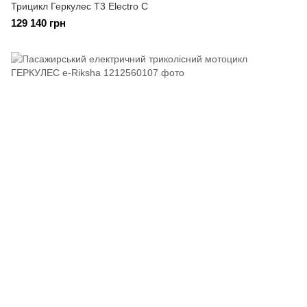
Трицикл Геркулес T3 Electro C
129 140 грн