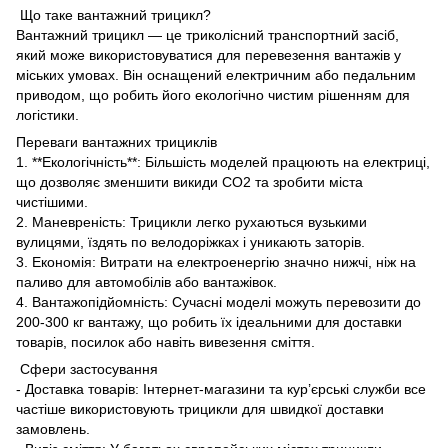
Що таке вантажний трицикл?
Вантажний трицикл — це триколісний транспортний засіб,
який може використовуватися для перевезення вантажів у
міських умовах. Він оснащений електричним або педальним
приводом, що робить його екологічно чистим рішенням для
логістики.
Переваги вантажних трициклів
1. **Екологічність**: Більшість моделей працюють на електриці,
що дозволяє зменшити викиди CO2 та зробити міста
чистішими.
2. Маневреність: Трицикли легко рухаються вузькими
вулицями, їздять по велодоріжках і уникають заторів.
3. Економія: Витрати на електроенергію значно нижчі, ніж на
паливо для автомобілів або вантажівок.
4. Вантажопідйомність: Сучасні моделі можуть перевозити до
200-300 кг вантажу, що робить їх ідеальними для доставки
товарів, посилок або навіть вивезення сміття.
Сфери застосування
- Доставка товарів: Інтернет-магазини та кур’єрські служби все
частіше використовують трицикли для швидкої доставки
замовлень.