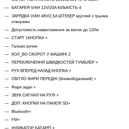
БАТАРЕЯ V/AH 12V/20A КІЛЬКІСТЬ 4
ЗАРЯДКА V/AH 48V/2,5A ШТЕКЕР круглий з трьома
отворами
Допустимість навантаження за вагою до 120кг
СТАРТ 1КНОПКА +
Гальмо ручне
КОЛ_ВО СКОРОТ У МАШИНІ 2
ПЕРЕКЛЮЧЕННЯ ШВИДКОСТЕЙ ТУМБЛЕР +
РУХ ВПЕРЕД НАЗАД КНОПКА +
СВІТЛО ФАРИ ПЕРЕДНІ (ближній/далекий) +
Фари задні +
ЗВУК СИГНАЛ НА РУЛІ +
ДОП. КНОПКИ НА ПАНЕЛІ SD+
Bluetooth+
FM+
ІНДИКАТОР БАТАРЕЇ +