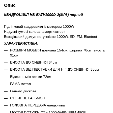
Опис
КВАДРОЦИКЛ HB-EATV1000D-2(MP3) чорний
Підлітковий квадроцикл із мотором 1000W
Надувні гумові колеса, амортизатори.
Безщітковий двигун потужністю 1000W, SD, FM, Bluetoot
ХАРАКТЕРИСТИКИ:
РОЗМІРИ МОБІЛЯ довжина 154см, ширина 78см, висота
91см
ВИСОТА ДО СИДІННЯ 64см
ВИСОТА ВІД ПІДСТАВКИ ДЛЯ НІГ ДО СИДІННЯ 38см
Відстань між осями 72см
РАМА метал
Гальмо дискове
СТОЯННЕ ГАЛЬМО +
ГОЛОВНА ПЕРЕДАЧА ланцюгова
МОТОР ПОТУЖНІСТЬ 1000W/48V RPM 480R