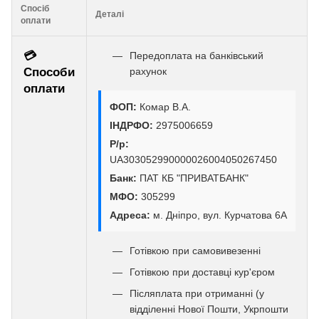
Спосіб
Деталі
оплати
💳
Передоплата на банківський
Способи
рахунок
оплати
ФОП:
Комар В.А.
ІНДРФО:
2975006659
Р/р:
UA303052990000026004050267450
Банк:
ПАТ КБ "ПРИВАТБАНК"
МФО:
305299
Адреса:
м. Дніпро, вул. Курчатова 6А
Готівкою при самовивезенні
Готівкою при доставці кур'єром
Післяплата при отриманні (у
відділенні Нової Пошти, Укрпошти