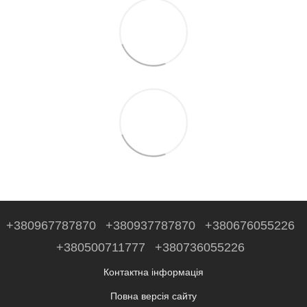
+380967787870
+380937787870
+380676055226
+380500711777
+380736055226
Контактна інформація
Повна версія сайту