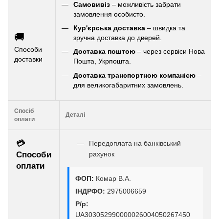
Самовивіз
– можливість забрати
замовлення особисто.
Кур'єрська доставка
– швидка та
🚚
зручна доставка до дверей.
Способи
Доставка поштою
– через сервіси Нова
доставки
Пошта, Укрпошта.
Доставка транспортною компанією
–
для великогабаритних замовлень.
Спосіб
Деталі
оплати
💳
Передоплата на банківський
Способи
рахунок
оплати
ФОП:
Комар В.А.
ІНДРФО:
2975006659
Р/р:
UA303052990000026004050267450