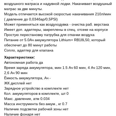
воздушного матраса и надувной лодки. Накачивает воздушный
матрас за две минуты.
Модель отличается высокой скоростью накачивания 210л/мин
( давление до 0,034бар/0,5PSI)
Может применяться как воздуходувка - очистка раб. верстака
Имеет доп. адаптеры, закреплены в спец. отсеке на корпусе
Простую перестановку патрубка для откачки воздуха
Питание от 5.0Ач аккумулятора Lithium+ RB18L50, который
обеспечит до 80 минут работы
Сопло, адаптер для клапана
Характеристики:
Автономная работа да
Время заряда аккумулятора, мин 1.5 Ач 60 мин, 4 Ач 120 мин,
2,6 Ач 90 мин
Ёмкость аккумулятора, Ач -
ЖК дисплей нет
Зарядное устройство в комплекте нет
Кол. аккумуляторов в комплекте, шт 0
Макс. давление, атм 0.034
Масса инструмента без аккум., кг 0.7
Наличие подсветки рабочей зоны нет
Наличие фонаря нет