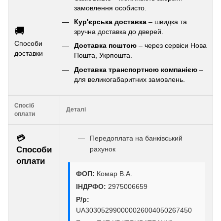
замовлення особисто.
Кур'єрська доставка
– швидка та
🚚
зручна доставка до дверей.
Способи
Доставка поштою
– через сервіси Нова
доставки
Пошта, Укрпошта.
Доставка транспортною компанією
–
для великогабаритних замовлень.
Спосіб
Деталі
оплати
💳
Передоплата на банківський
Способи
рахунок
оплати
ФОП:
Комар В.А.
ІНДРФО:
2975006659
Р/р:
UA303052990000026004050267450