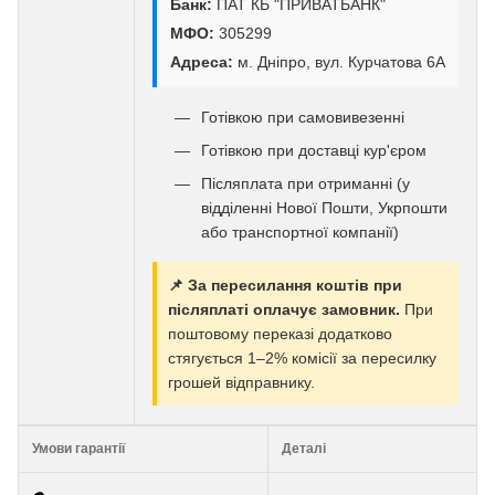
Банк:
ПАТ КБ "ПРИВАТБАНК"
МФО:
305299
Адреса:
м. Дніпро, вул. Курчатова 6А
Готівкою при самовивезенні
Готівкою при доставці кур'єром
Післяплата при отриманні (у
відділенні Нової Пошти, Укрпошти
або транспортної компанії)
📌 За пересилання коштів при
післяплаті оплачує замовник.
При
поштовому переказі додатково
стягується 1–2% комісії за пересилку
грошей відправнику.
Умови гарантії
Деталі