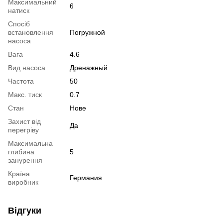
Максимальний
6
натиск
Спосіб
встановлення
Погружной
насоса
Вага
4.6
Вид насоса
Дренажный
Частота
50
Макс. тиск
0.7
Стан
Нове
Захист від
Да
перегріву
Максимальна
глибина
5
занурення
Країна
Германия
виробник
Відгуки