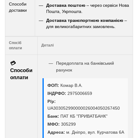
Способи
Доставка поштою
– через сервіси Нова
доставки
Пошта, Укрпошта.
Доставка транспортною компанією
–
для великогабаритних замовлень.
Спосіб
Деталі
оплати
💳
Передоплата на банківський
Способи
рахунок
оплати
ФОП:
Комар В.А.
ІНДРФО:
2975006659
Р/р:
UA303052990000026004050267450
Банк:
ПАТ КБ "ПРИВАТБАНК"
МФО:
305299
Адреса:
м. Дніпро, вул. Курчатова 6А