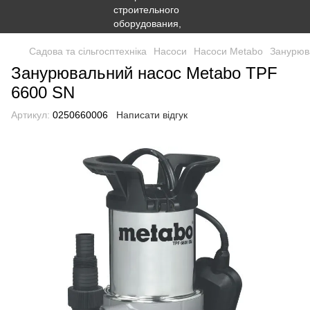
Садова та сільгосптехніка
Насоси
Насоси Metabo
Занурюв
Занурювальний насос Metabo TPF
6600 SN
Артикул:
0250660006
Написати відгук