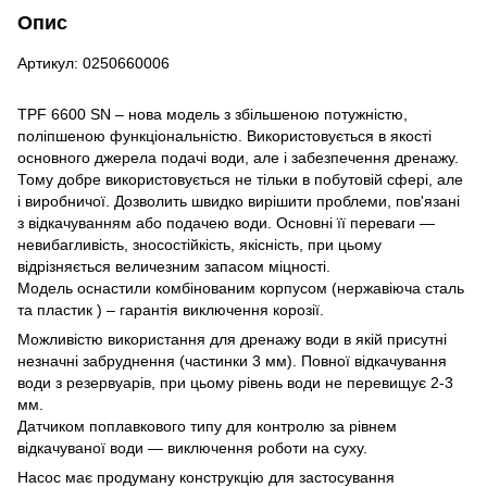
Опис
Артикул: 0250660006
TPF 6600 SN – нова модель з збільшеною потужністю,
поліпшеною функціональністю. Використовується в якості
основного джерела подачі води, але і забезпечення дренажу.
Тому добре використовується не тільки в побутовій сфері, але
і виробничої. Дозволить швидко вирішити проблеми, пов'язані
з відкачуванням або подачею води. Основні її переваги ―
невибагливість, зносостійкість, якісність, при цьому
відрізняється величезним запасом міцності.
Модель оснастили комбінованим корпусом (нержавіюча сталь
та пластик ) – гарантія виключення корозії.
Можливістю використання для дренажу води в якій присутні
незначні забруднення (частинки 3 мм). Повної відкачування
води з резервуарів, при цьому рівень води не перевищує 2-3
мм.
Датчиком поплавкового типу для контролю за рівнем
відкачуваної води ― виключення роботи на суху.
Насос має продуману конструкцію для застосування