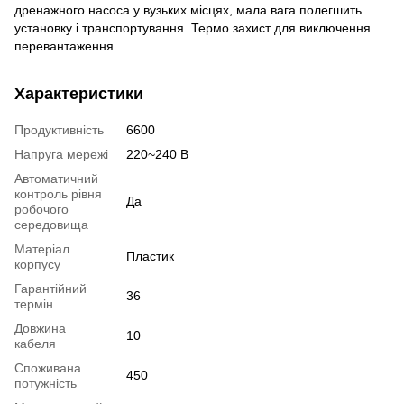
дренажного насоса у вузьких місцях, мала вага полегшить
установку і транспортування. Термо захист для виключення
перевантаження.
Характеристики
Продуктивність
6600
Напруга мережі
220~240 В
Автоматичний
контроль рівня
Да
робочого
середовища
Матеріал
Пластик
корпусу
Гарантійний
36
термін
Довжина
10
кабеля
Споживана
450
потужність