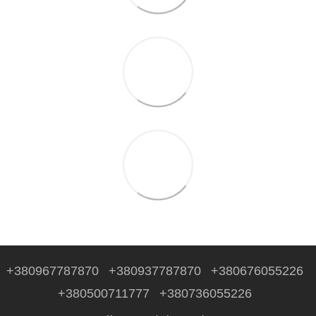
+380967787870
+380937787870
+380676055226
+380500711777
+380736055226