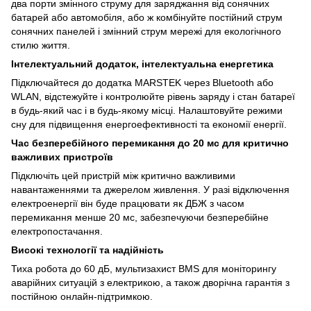
два порти змінного струму для заряджання від сонячних
батарей або автомобіля, або ж комбінуйте постійний струм
сонячних панелей і змінний струм мережі для екологічного
стилю життя.
Інтелектуальний додаток, інтелектуальна енергетика
Підключайтеся до додатка MARSTEK через Bluetooth або
WLAN, відстежуйте і контролюйте рівень заряду і стан батареї
в будь-який час і в будь-якому місці. Налаштовуйте режими
сну для підвищення енергоефективності та економії енергії.
Час безперебійного перемикання до 20 мс для критично
важливих пристроїв
Підключіть цей пристрій між критично важливими
навантаженнями та джерелом живлення. У разі відключення
електроенергії він буде працювати як ДБЖ з часом
перемикання менше 20 мс, забезпечуючи безперебійне
електропостачання.
Високі технології та надійність
Тиха робота до 60 дБ, мультизахист BMS для моніторингу
аварійних ситуацій з електрикою, а також дворічна гарантія з
постійною онлайн-підтримкою.