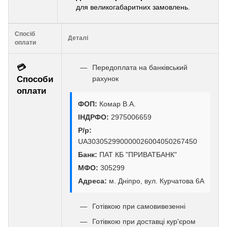
для великогабаритних замовлень.
Спосіб
Деталі
оплати
💳
Передоплата на банківський
Способи
рахунок
оплати
ФОП:
Комар В.А.
ІНДРФО:
2975006659
Р/р:
UA303052990000026004050267450
Банк:
ПАТ КБ "ПРИВАТБАНК"
МФО:
305299
Адреса:
м. Дніпро, вул. Курчатова 6А
Готівкою при самовивезенні
Готівкою при доставці кур'єром