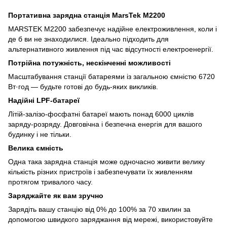
Портативна зарядна станція MarsTek M2200
MARSTEK M2200 забезпечує надійне електроживлення, коли і
де б ви не знаходилися. Ідеально підходить для
альтернативного живлення під час відсутності електроенергії.
Потрійна потужність, нескінченні можливості
Масштабування станції батареями із загальною ємністю 6720
Вт·год — будьте готові до будь-яких викликів.
Надійні LPF-батареї
Літій-залізо-фосфатні батареї мають понад 6000 циклів
заряду-розряду. Довговічна і безпечна енергія для вашого
будинку і не тільки.
Велика ємність
Одна така зарядна станція може одночасно живити велику
кількість різних пристроїв і забезпечувати їх живленням
протягом тривалого часу.
Заряджайте як вам зручно
Зарядіть вашу станцію від 0% до 100% за 70 хвилин за
допомогою швидкого заряджання від мережі, використовуйте