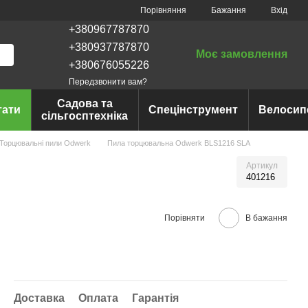
Порівняння
Бажання
Вхід
+380967787870
+380937787870
Моє замовлення
+380676055226
Передзвонити вам?
Садова та
тати
Спецінструмент
Велосип
сільгосптехніка
Торцювальні пили Odwerk
Пила торцювальна Odwerk BLS1216 SLA
Артикул
401216
Порівняти
В бажання
Доставка
Оплата
Гарантія