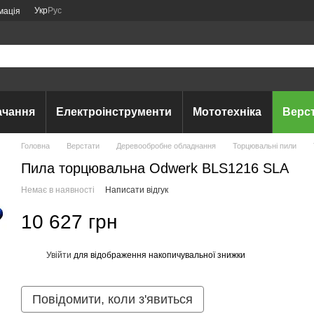
Укр
Рус
мація
ачання
Електроінструменти
Мототехніка
Верс
Головна
Верстати
Деревообробне обладнання
Торцювальні пили
Пила торцювальна Odwerk BLS1216 SLA
Немає в наявності
Написати відгук
10 627 грн
Увійти
для відображення накопичувальної знижки
%
Повідомити, коли з'явиться