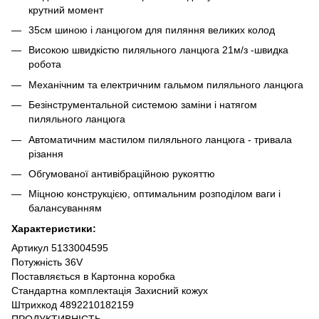
крутний момент
35см шиною і ланцюгом для пиляння великих колод
Високою швидкістю пиляльного ланцюга 21м/з -швидка
робота
Механічним та електричним гальмом пиляльного ланцюга
Безінструментальной системою заміни і натягом
пиляльного ланцюга
Автоматичним мастилом пиляльного ланцюга - тривала
різання
Обгумованої антивібраційною рукояттю
Міцною конструкцією, оптимальним розподілом ваги і
балансуванням
Характеристики:
Артикул 5133004595
Потужність 36V
Поставляється в Картонна коробка
Стандартна комплектація Захисний кожух
Штрихкод 4892210182159
ПРОДУКТИВНІСТЬ