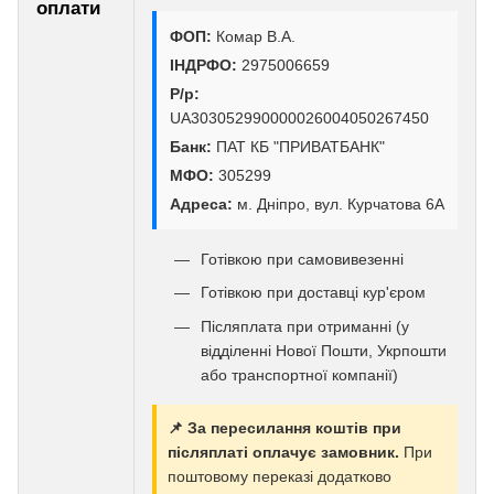
оплати
ФОП:
Комар В.А.
ІНДРФО:
2975006659
Р/р:
UA303052990000026004050267450
Банк:
ПАТ КБ "ПРИВАТБАНК"
МФО:
305299
Адреса:
м. Дніпро, вул. Курчатова 6А
Готівкою при самовивезенні
Готівкою при доставці кур'єром
Післяплата при отриманні (у
відділенні Нової Пошти, Укрпошти
або транспортної компанії)
📌 За пересилання коштів при
післяплаті оплачує замовник.
При
поштовому переказі додатково