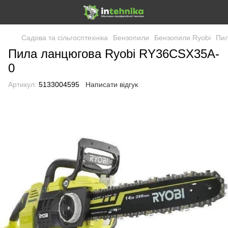
Садова та сільгосптехніка
Бензопили
Бензопили Ryobi
Пил
Пила ланцюгова Ryobi RY36CSX35A-
0
Артикул:
5133004595
Написати відгук