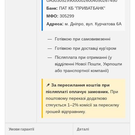
UA303052990000026004050267450
Банк:
ПАТ КБ "ПРИВАТБАНК"
МФО:
305299
Адреса:
м. Дніпро, вул. Курчатова 6А
Готівкою при самовивезенні
Готівкою при доставці кур'єром
Післяплата при отриманні (у
відділенні Нової Пошти, Укрпошти
або транспортної компанії)
📌 За пересилання коштів при
післяплаті оплачує замовник.
При
поштовому переказі додатково
стягується 1–2% комісії за пересилку
грошей відправнику.
Умови гарантії
Деталі