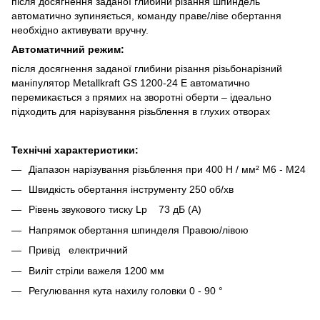
після досягнення заданої глибини різання шпиндель
автоматично зупиняється, команду праве/ліве обертання
необхідно активувати вручну.
Автоматичний режим:
після досягнення заданої глибини різання різьбонарізний
маніпулятор Metallkraft GS 1200-24 E автоматично
перемикається з прямих на зворотні оберти – ідеально
підходить для нарізування різьблення в глухих отворах
Технічні характеристики:
Діапазон нарізування різьблення при 400 Н / мм² M6 - M24
Швидкість обертання інструменту 250 об/хв
Рівень звукового тиску Lp 73 дБ (A)
Напрямок обертання шпинделя Правою/лівою
Привід електричний
Виліт стріли важеля 1200 мм
Регулювання кута нахилу головки 0 - 90 °