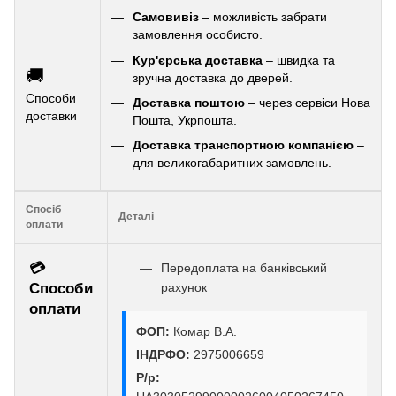
Самовивіз
– можливість забрати
замовлення особисто.
Кур'єрська доставка
– швидка та
🚚
зручна доставка до дверей.
Способи
Доставка поштою
– через сервіси Нова
доставки
Пошта, Укрпошта.
Доставка транспортною компанією
–
для великогабаритних замовлень.
Спосіб
Деталі
оплати
💳
Передоплата на банківський
Способи
рахунок
оплати
ФОП:
Комар В.А.
ІНДРФО:
2975006659
Р/р: