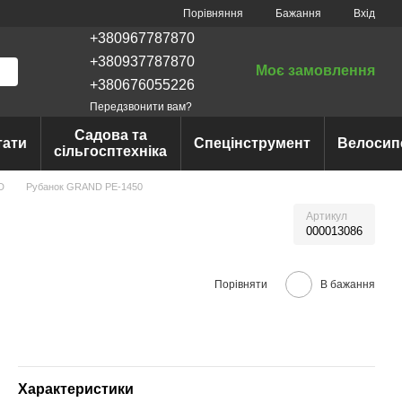
Порівняння
Бажання
Вхід
+380967787870
+380937787870
Моє замовлення
+380676055226
Передзвонити вам?
Садова та
тати
Спецінструмент
Велосип
сільгосптехніка
D
Рубанок GRAND РЕ-1450
Артикул
000013086
Порівняти
В бажання
Характеристики