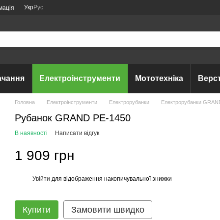
Укр
Рус
мація
ачання
Електроінструменти
Мототехніка
Верс
Головна
Електроінструменти
Електрорубанки
Електрорубанки GRAN
Рубанок GRAND РЕ-1450
В наявності
Написати відгук
1 909 грн
Увійти
для відображення накопичувальної знижки
%
Купити
Замовити швидко