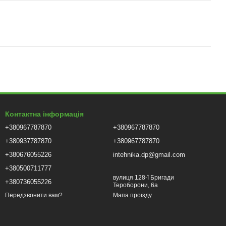
Контактна інформація
+380967787870
+380967787870
+380937787870
+380967787870
+380676055226
intehnika.dp@gmail.com
+380500711777
вулиця 128-ї Бригади
+380736055226
Тероборони, 6а
Мапа проїзду
Передзвонити вам?