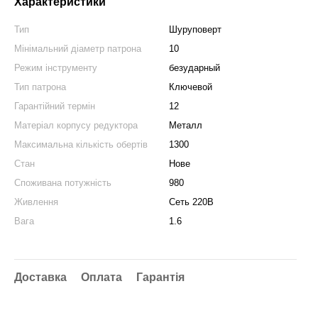
Характеристики
Тип
Шуруповерт
Мінімальний діаметр патрона
10
Режим інструменту
безударный
Тип патрона
Ключевой
Гарантійний термін
12
Матеріал корпусу редуктора
Металл
Максимальна кількість обертів
1300
Стан
Нове
Споживана потужність
980
Живлення
Сеть 220В
Вага
1.6
Доставка
Оплата
Гарантія