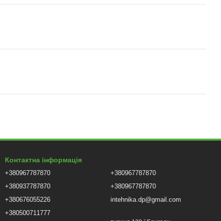
Контактна інформація
+380967787870
+380967787870
+380937787870
+380967787870
+380676055226
intehnika.dp@gmail.com
+380500711777