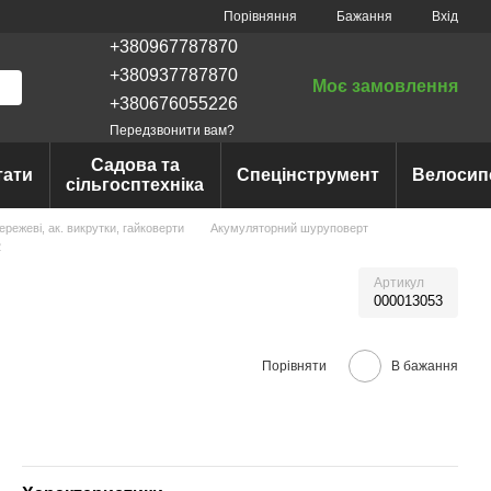
Порівняння
Бажання
Вхід
+380967787870
+380937787870
Моє замовлення
+380676055226
Передзвонити вам?
Садова та
тати
Спецінструмент
Велосип
сільгосптехніка
ежеві, ак. викрутки, гайковерти
Акумуляторний шуруповерт
2
Артикул
000013053
Порівняти
В бажання