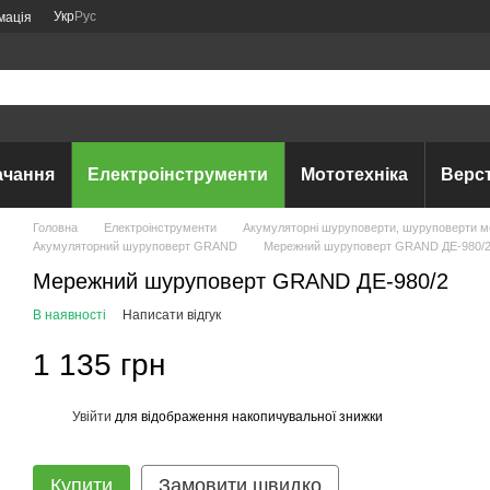
Укр
Рус
мація
ачання
Електроінструменти
Мототехніка
Верс
Головна
Електроінструменти
Акумуляторні шуруповерти, шуруповерти мер
Акумуляторний шуруповерт GRAND
Мережний шуруповерт GRAND ДЕ-980/
Мережний шуруповерт GRAND ДЕ-980/2
В наявності
Написати відгук
1 135 грн
Увійти
для відображення накопичувальної знижки
%
Купити
Замовити швидко