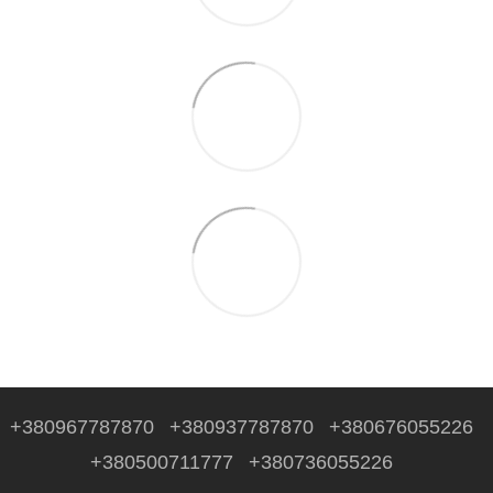
+380967787870
+380937787870
+380676055226
+380500711777
+380736055226