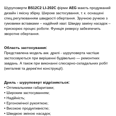
Шуруповерти
BS12C2 LI-202C
фірми
AEG
мають продуманий
дизайн і якісну збірку. Широке застосування, т. к. оснащені
спец.регулюванням швидкості обертання. Зручною ручкою з
гумовими вставками – надійний хват. Швидку заміну насадок –
прискорює процес роботи. Функція реверсу забезпечить
зворотне обертання.
Область застосування:
Представлена модель акк. дрилі - шуруповерта частіше
застосовуються при вирішенні будівельно ― ремонтних
завдань. А також при виконанні слюсарно-складальних робіт
(металеві та дерев'яні конструкції).
Дриль - шуруповерт відрізняється:
• Оптимальними габаритами;
• Широким застосуванням;
• Надійність;
• Ергономічної рукояткою;
• Високою продуктивністю;
• Швидкою зміною насадок;