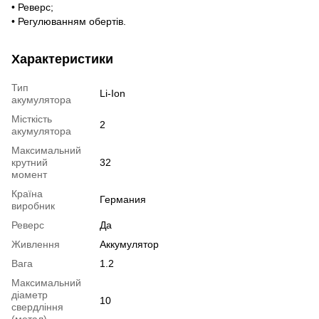
• Реверс;
• Регулюванням обертів.
Характеристики
Тип
Li-Ion
акумулятора
Місткість
2
акумулятора
Максимальний
крутний
32
момент
Країна
Германия
виробник
Реверс
Да
Живлення
Аккумулятор
Вага
1.2
Максимальний
діаметр
10
свердління
(метал)