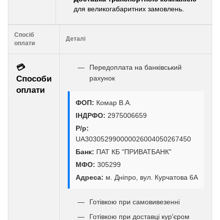
для великогабаритних замовлень.
Спосіб
Деталі
оплати
💳
Передоплата на банківський
Способи
рахунок
оплати
ФОП:
Комар В.А.
ІНДРФО:
2975006659
Р/р:
UA303052990000026004050267450
Банк:
ПАТ КБ "ПРИВАТБАНК"
МФО:
305299
Адреса:
м. Дніпро, вул. Курчатова 6А
Готівкою при самовивезенні
Готівкою при доставці кур'єром