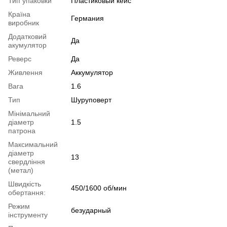
Тип упаковки
Пластиковый кейс
Країна
Германия
виробник
Додатковий
Да
акумулятор
Реверс
Да
Живлення
Аккумулятор
Вага
1.6
Тип
Шуруповерт
Мінімальний
діаметр
1.5
патрона
Максимальний
діаметр
13
свердління
(метал)
Швидкість
450/1600 об/мин
обертання:
Режим
безударный
інструменту