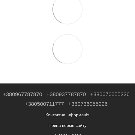
+380967787870
+380937787870
+380676055226
+380500711777
+380736055226
Контактна інформація
Повна версія сайту