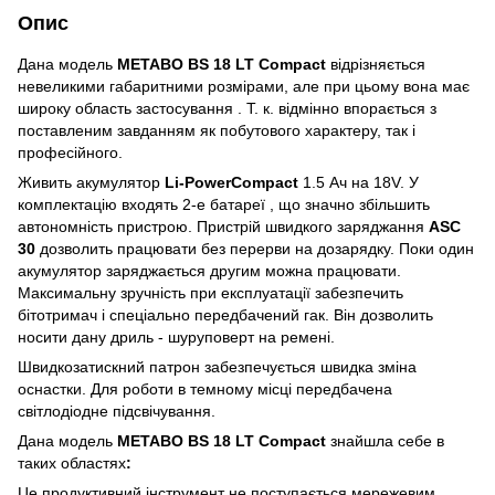
Опис
Дана модель
METABO BS 18 LT Compact
відрізняється
невеликими габаритними розмірами, але при цьому вона має
широку область застосування . Т. к. відмінно впорається з
поставленим завданням як побутового характеру, так і
професійного.
Живить акумулятор
Li-PowerCompact
1.5 Ач на 18V. У
комплектацію входять 2-е батареї , що значно збільшить
автономність пристрою. Пристрій швидкого заряджання
ASC
30
дозволить працювати без перерви на дозарядку. Поки один
акумулятор заряджається другим можна працювати.
Максимальну зручність при експлуатації забезпечить
бітотримач і спеціально передбачений гак. Він дозволить
носити дану дриль - шуруповерт на ремені.
Швидкозатискний патрон забезпечується швидка зміна
оснастки. Для роботи в темному місці передбачена
світлодіодне підсвічування.
Дана модель
METABO BS 18 LT Compact
знайшла себе в
таких областях
:
Це продуктивний інструмент не поступається мережевим