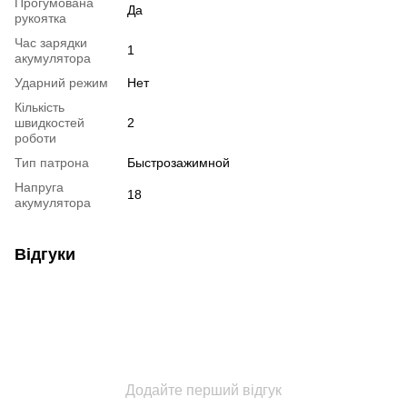
Прогумована
Да
рукоятка
Час зарядки
1
акумулятора
Ударний режим
Нет
Кількість
швидкостей
2
роботи
Тип патрона
Быстрозажимной
Напруга
18
акумулятора
Відгуки
Додайте перший відгук