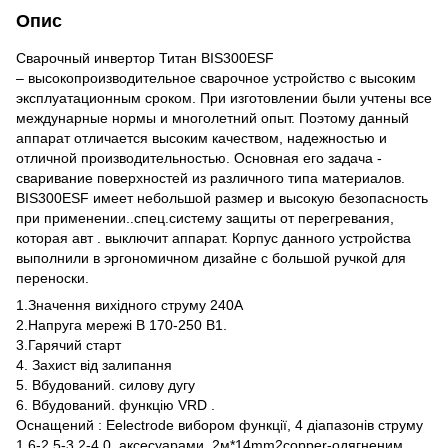
Опис
Сварочный инвертор Титан BIS300ESF
– высокопроизводительное сварочное устройство с высоким
эксплуатационным сроком. При изготовлении были учтены все
междунарные нормы и многолетний опыт. Поэтому данный
аппарат отличается высоким качеством, надежностью и
отличной производительностью. Основная его задача -
сваривание поверхностей из различного типа материалов.
BIS300ESF имеет небольшой размер и высокую безопасность
при применении..спец.систему защиты от перегревания,
которая авт . выключит аппарат. Корпус данного устройства
выполнили в эргономичном дизайне с большой ручкой для
переноски.
1.Значення вихідного струму 240А
2.Напруга мережі В 170-250 В1.
3.Гарячий старт
4. Захист від залипання
5. Вбудований. силову дугу
6. Вбудований. функцію VRD .
Оснащений : Eelectrode вибором функції, 4 діапазонів струму
1.6-2.5-3.2-4.0, аксесуарами, 2м*14mm2copper-одягненим