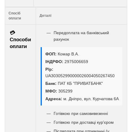
Спосіб
Деталі
оплати
💳
Передоплата на банківський
Способи
рахунок
оплати
ФОП:
Комар В.А.
ІНДРФО:
2975006659
Р/р:
UA303052990000026004050267450
Банк:
ПАТ КБ "ПРИВАТБАНК"
МФО:
305299
Адреса:
м. Дніпро, вул. Курчатова 6А
Готівкою при самовивезенні
Готівкою при доставці кур'єром
Післяплата при отриманні (у