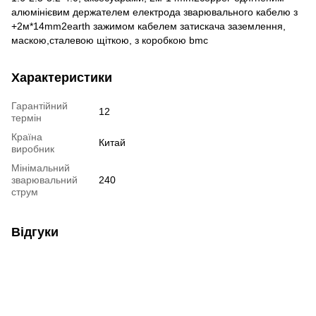
алюмінієвим держателем електрода зварювального кабелю з
+2м*14mm2earth зажимом кабелем затискача заземлення,
маскою,сталевою щіткою, з коробкою bmc
Характеристики
Гарантійний
12
термін
Країна
Китай
виробник
Мінімальний
зварювальний
240
струм
Відгуки