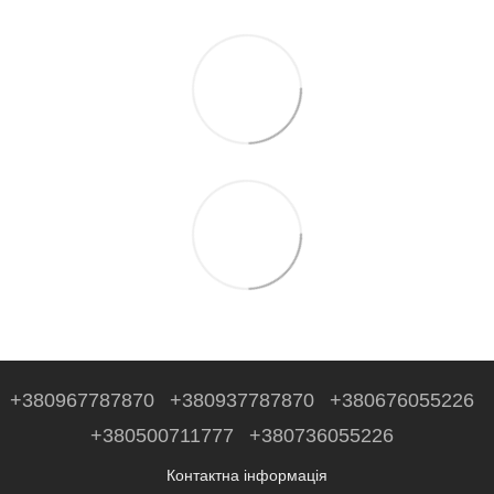
+380967787870
+380937787870
+380676055226
+380500711777
+380736055226
Контактна інформація