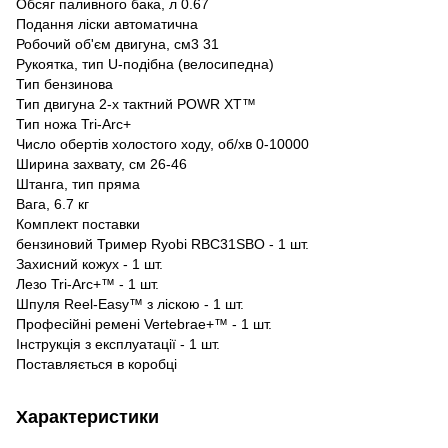
Обсяг паливного бака, л 0.67
Подання ліски автоматична
Робочий об'єм двигуна, см3 31
Рукоятка, тип U-подібна (велосипедна)
Тип бензинова
Тип двигуна 2-х тактний POWR XT™
Тип ножа Tri-Arc+
Число обертів холостого ходу, об/хв 0-10000
Ширина захвату, см 26-46
Штанга, тип пряма
Вага, 6.7 кг
Комплект поставки
бензиновий Тример Ryobi RBC31SBO - 1 шт.
Захисний кожух - 1 шт.
Лезо Tri-Arc+™ - 1 шт.
Шпуля Reel-Easy™ з ліскою - 1 шт.
Професійні ремені Vertebrae+™ - 1 шт.
Інструкція з експлуатації - 1 шт.
Поставляється в коробці
Характеристики