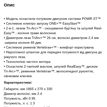
Опис
• Модель оснастили потужним двигуном системи POWR XT™
• Системою електро запуску ONE+™ EasyStart™
• 2-в-1: лезом Tri-Arc+™ - скошування бур'яну та шпулей Reel-
Easy™ - косіння трави волосінню
• Діаметром леза TriArc+™ 26 см, волосіні діаметром 2,4 мм
-ширина косіння 46 див.
• Системою ременів Vertebrae+™ - комфорт користувача.
• Нероз'ємної штангою для передачі потужності від двигуна до
ріжучого леза.
• Технологією чистого мотора.
• Оснастили 2-тактний маслом, шпулей RealEasy™, диском
Tri-Arc+™, ременем Vertebrae™, велосипедної рукояттю,
свічковим ключем.
Характеристики:
Габарити, мм 1865 х 270 х 330
Діаметр волосіні, мм 2.4
Потужність, кВт 0.95
Потужність, л. с. 1.3