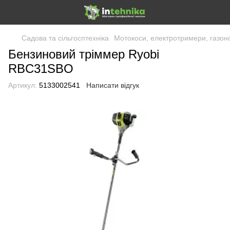
Садова та сільгосптехніка
Мотокоси, електротримери, газоно
Бензиновий тріммер Ryobi
RBC31SBO
Артикул:
5133002541
Написати відгук