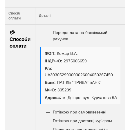
Спосіб
Деталі
оплати
💳
Передоплата на банківський
Способи
рахунок
оплати
ФОП:
Комар В.А.
ІНДРФО:
2975006659
Р/р:
UA303052990000026004050267450
Банк:
ПАТ КБ "ПРИВАТБАНК"
МФО:
305299
Адреса:
м. Дніпро, вул. Курчатова 6А
Готівкою при самовивезенні
Готівкою при доставці кур'єром
Післяплата при отриманні (у