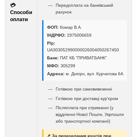
💳
Передоплата на банківський
Способи
рахунок
оплати
ФОП:
Комар В.А.
ІНДРФО:
2975006659
Р/р:
UA303052990000026004050267450
Банк:
ПАТ КБ "ПРИВАТБАНК"
МФО:
305299
Адреса:
м. Дніпро, вул. Курчатова 6А
Готівкою при самовивезенні
Готівкою при доставці кур'єром
Післяплата при отриманні (у
відділенні Нової Пошти, Укрпошти
або транспортної компанії)
📌 За пересилання коштів при