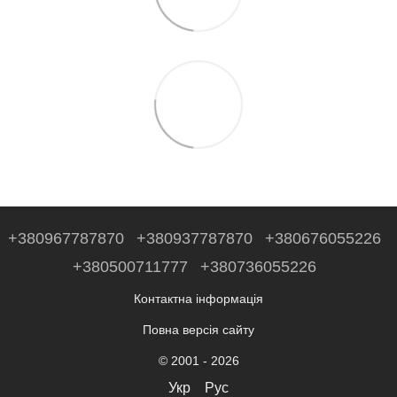
+380967787870
+380937787870
+380676055226
+380500711777
+380736055226
Контактна інформація
Повна версія сайту
© 2001 - 2026
Укр
Рус