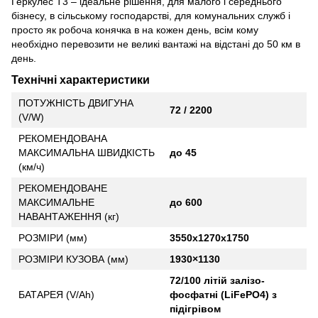
Геркулес Т3 – ідеальне рішення, для малого і середнього
бізнесу, в сільському господарстві, для комунальних служб і
просто як робоча конячка в на кожен день, всім кому
необхідно перевозити не великі вантажі на відстані до 50 км в
день.
Технічні характеристики
ПОТУЖНІСТЬ ДВИГУНА
72 / 2200
(V/W)
РЕКОМЕНДОВАНА
МАКСИМАЛЬНА ШВИДКІСТЬ
до 45
(км/ч)
РЕКОМЕНДОВАНЕ
МАКСИМАЛЬНЕ
до 600
НАВАНТАЖЕННЯ (кг)
РОЗМІРИ (мм)
3550х1270х1750
РОЗМІРИ КУЗОВА (мм)
1930×1130
72/100 літій залізо-
БАТАРЕЯ (V/Ah)
фосфатні (LiFePO4) з
підігрівом