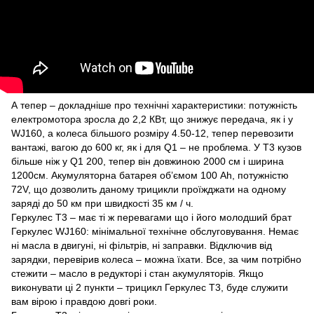
А тепер – докладніше про технічні характеристики: потужність
електромотора зросла до 2,2 КВт, що знижує передача, як і у
WJ160, а колеса більшого розміру 4.50-12, тепер перевозити
вантажі, вагою до 600 кг, як і для Q1 – не проблема. У Т3 кузов
більше ніж у Q1 200, тепер він довжиною 2000 см і ширина
1200см. Акумуляторна батарея об’ємом 100 Ah, потужністю
72V, що дозволить даному трицикли проїжджати на одному
заряді до 50 км при швидкості 35 км / ч.
Геркулес Т3 – має ті ж перевагами що і його молодший брат
Геркулес WJ160: мінімальної технічне обслуговування. Немає
ні масла в двигуні, ні фільтрів, ні заправки. Відключив від
зарядки, перевірив колеса – можна їхати. Все, за чим потрібно
стежити – масло в редукторі і стан акумуляторів. Якщо
виконувати ці 2 пункти – трицикл Геркулес Т3, буде служити
вам вірою і правдою довгі роки.