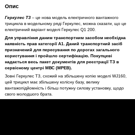
Опис
Геркулес Т3
– це нова модель електричного вантажного
трицикла в модельному ряді Геркулес, можна сказати, що це
електричний варіант моделі Геркулес Q1 200.
Для управління даним транспортним засобом необхідна
наявність прав категорії А1. Даний транспортний засіб
призначений для пересування по дорогах загального
користування і пройшло сертифікацію. Покупцеві
надається весь пакет документів для реєстрації ТЗ в
сервісному центрі МВС (МРЕВ).
Зовні Геркулес Т3, схожий на збільшену копію моделі WJ160,
цей трицикл має збільшену колісну базу, велику
вантажопідйомність і більш потужну силову установку, щодо
свого молодшого брата.