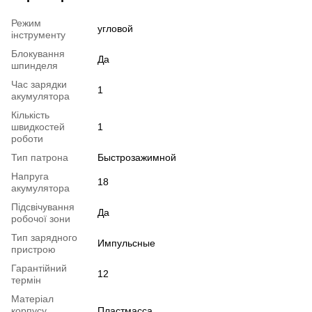
Режим
угловой
інструменту
Блокування
Да
шпинделя
Час зарядки
1
акумулятора
Кількість
швидкостей
1
роботи
Тип патрона
Быстрозажимной
Напруга
18
акумулятора
Підсвічування
Да
робочої зони
Тип зарядного
Импульсные
пристрою
Гарантійний
12
термін
Матеріал
корпусу
Пластмасса