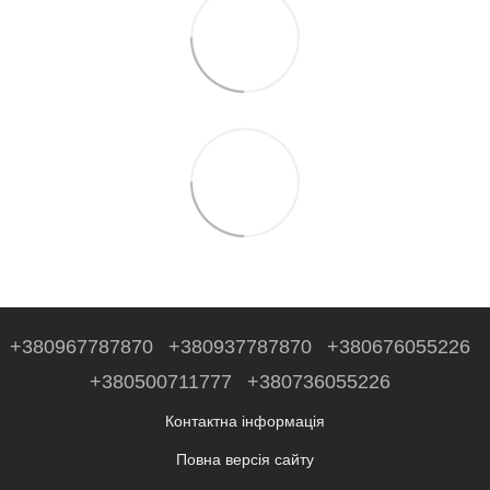
+380967787870
+380937787870
+380676055226
+380500711777
+380736055226
Контактна інформація
Повна версія сайту