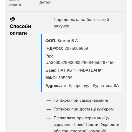
Деталі
оплати
💳
Передоплата на банківський
Способи
рахунок
оплати
ФОП:
Комар В.А.
ІНДРФО:
2975006659
Р/р:
UA303052990000026004050267450
Банк:
ПАТ КБ "ПРИВАТБАНК"
МФО:
305299
Адреса:
м. Дніпро, вул. Курчатова 6А
Готівкою при самовивезенні
Готівкою при доставці кур'єром
Післяплата при отриманні (у
відділенні Нової Пошти, Укрпошти
або транспортної компанії)