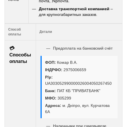
почта, Укрпочта.
Доставка транспортной компанией
–
для крупногабаритных заказов.
Способ
Детали
оплаты
💳
Предоплата на банковский счёт
Способы
оплаты
ФОП:
Комар В.А.
ІНДРФО:
2975006659
Р/р:
UA303052990000026004050267450
Банк:
ПАТ КБ "ПРИВАТБАНК"
МФО:
305299
Адреса:
м. Дніпро, вул. Курчатова
6А
Наличными при самовывозе