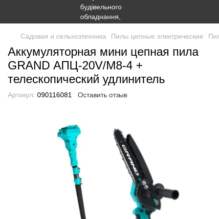
Садовая и сельхозтехника
Пилы цепные электрические
Пи
Аккумуляторная мини цепная пила
GRAND АПЦ-20V/М8-4 +
телескопический удлинитель
Артикул:
090116081
Оставить отзыв