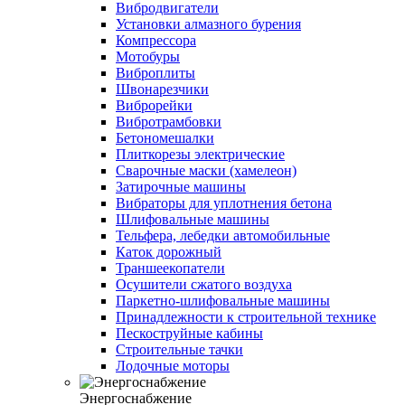
Вибродвигатели
Установки алмазного бурения
Компрессора
Мотобуры
Виброплиты
Швонарезчики
Виброрейки
Вибротрамбовки
Бетономешалки
Плиткорезы электрические
Сварочные маски (хамелеон)
Затирочные машины
Вибраторы для уплотнения бетона
Шлифовальные машины
Тельфера, лебедки автомобильные
Каток дорожный
Траншеекопатели
Осушители сжатого воздуха
Паркетно-шлифовальные машины
Принадлежности к строительной технике
Пескоструйные кабины
Строительные тачки
Лодочные моторы
Энергоснабжение