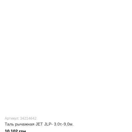
Артикул: 34214642
Таль рычажная JET JLP- 3.0т.-9,0м.
10 102 грн