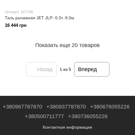
Артикул: 187788
Таль рычажная JET JLP- 6.0т.-9,0м.
16 444 грн
Показать еще 20 товаров
Назад
Вперед
1
из 5
+380967787870
+380937787870
+380676055226
+380500711777
+380736055226
Контактная информация