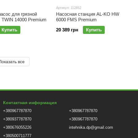
Артикул: 112852
асос для грязной
Насосная станция AL-KO HW
 TWIN 14000 Premium
6000 FMS Premium
Купить
20 389 грн
Купить
Показать все
Контактная информация
+380967787870
+380967787870
+380937787870
+380967787870
+380676055226
intehnika.dp@gmail.com
+380500711777