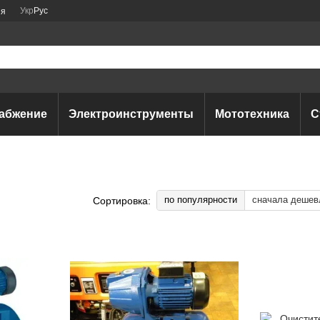
Укр
Рус
ия
абжение
Электроинструменты
Мототехника
С
по популярности
сначала дешев
Сортировка: