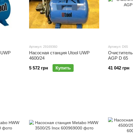
Артикул: 29169360
Артикул: D65
l UWP
Насосная станция Utool UWP
Очиститель
4600/24
AGP D 65
5 572 грн
Купить
41 042 грн