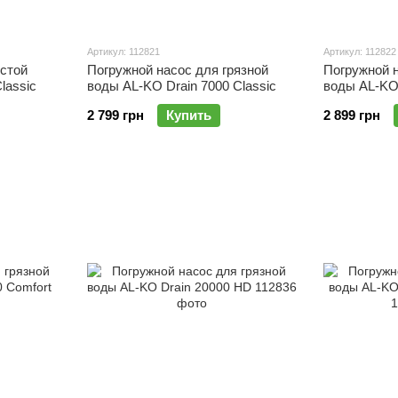
Артикул: 112821
Артикул: 112822
истой
Погружной насос для грязной
Погружной н
lassic
воды AL-KO Drain 7000 Classic
воды AL-KO 
2 799 грн
Купить
2 899 грн