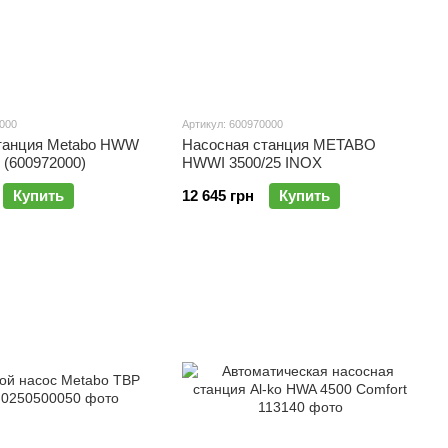
2000
Артикул: 600970000
танция Metabo HWW
Насосная станция METABO
x (600972000)
HWWI 3500/25 INOX
Купить
12 645 грн
Купить