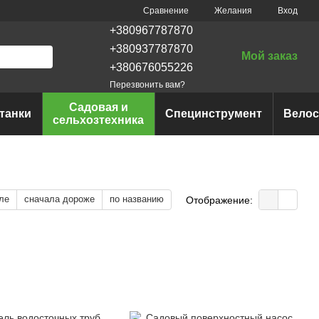
Сравнение
Желания
Вход
+380967787870
+380937787870
Мой заказ
+380676055226
Перезвонить вам?
Садовая и
танки
Специнструмент
Вело
сельхозтехника
ле
сначала дороже
по названию
Отображение: