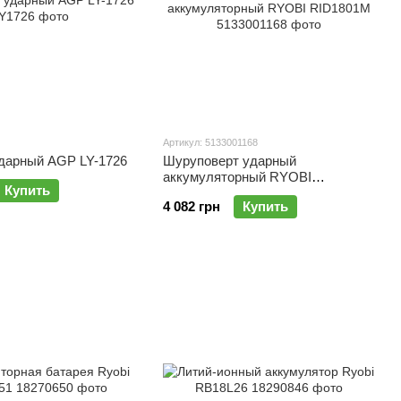
Артикул: 5133001168
ударный AGP LY-1726
Шуруповерт ударный
аккумуляторный RYOBI
Купить
RID1801M
4 082 грн
Купить