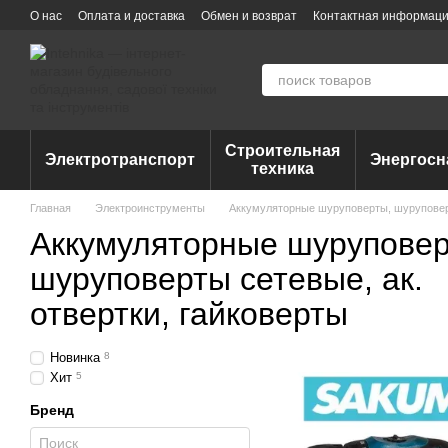
Перейти к основному контенту
О нас
Оплата и доставка
Обмен и возврат
Контактная информац
Строительная
Электротранспорт
Энергосн
техника
Главная
Электроинструменты
Аккумуляторные шуруповерты, шуруповерт
Аккумуляторные шуруповер
шуруповерты сетевые, ак.
отвертки, гайковерты
Новинка
8
Хит
5
Бренд