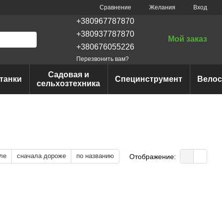
Сравнение
Желания
Вход
+380967787870
+380937787870
Мой заказ
+380676055226
Перезвонить вам?
Садовая и
танки
Специнструмент
Вело
сельхозтехника
ле
сначала дороже
по названию
Отображение: