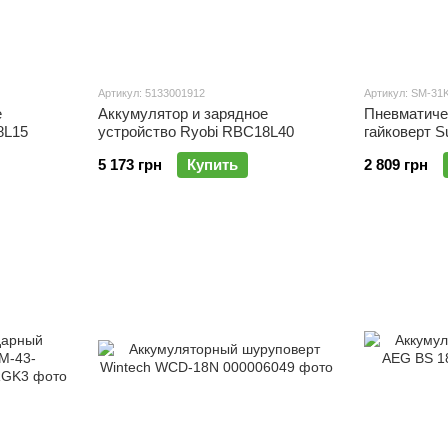
Артикул: 5133001912
Артикул: SM-31
е
Аккумулятор и зарядное
Пневматиче
8L15
устройство Ryobi RBC18L40
гайковерт S
5 173 грн
Купить
2 809 грн