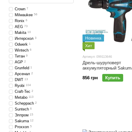
Crown
7
Milwaukee
56
Ronix
6
AEG
73
Makita
10
Новинка
Интерскол
3
Odwerk
1
Хит
Wintech
6
Титан
9
Артикул: 099113646
AGP
2
Дрель-шуруповерт
аккумуляторный Sakum
Grunfeld
1
CDC212M SET (12В, 34Н
Арсенал
2
856 грн
Купить
23 ед., зарядное и 2 бат
DWT
13
Ryobi
104
Craft-Tec
2
Metabo
113
Scheppach
2
Suntech
6
Элпром
15
Sakuma
12
Proxxon
5