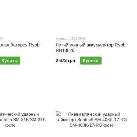
50
Артикул: 18290846
рная батарея Ryobi
Литий-ионный аккумулятор Ryobi
RB18L26
Купить
2 673 грн
Купить