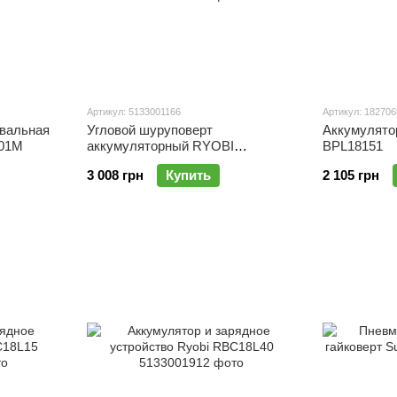
Артикул: 5133001166
Артикул: 182706
вальная
Угловой шуруповерт
Аккумулято
01M
аккумуляторный RYOBI
BPL18151
RAD1801M
3 008 грн
Купить
2 105 грн