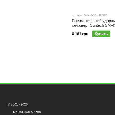
Артикул: SM-43-231HRGK3
Пневматический ударн
гайковерт Suntech SM-4
231HRGK3
6 161 грн
Купить
© 2001 - 2026
Мобильная версия