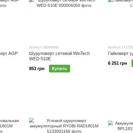
Артикул: 000006050
Артикул: LY1726
верт AGP
Шуруповерт сетевой WinTech
Гайковерт 
WED-510E
6 251 грн
853 грн
Купить