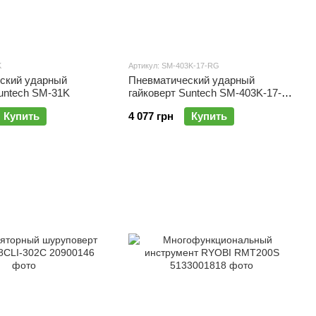
K
Артикул: SM-403K-17-RG
ский ударный
Пневматический ударный
untech SM-31K
гайковерт Suntech SM-403K-17-
RG
Купить
4 077 грн
Купить