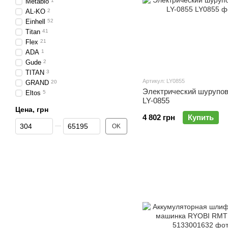
Metablo
1
AL-KO
2
Einhell
52
Titan
41
Flex
21
ADA
1
Gude
2
TITAN
3
Артикул: LY0855
GRAND
20
Электрический шурупо
Eltos
5
LY-0855
Цена, грн
4 802 грн
Купить
От Цена, грн
До Цена, грн
OK