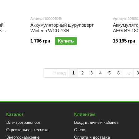
Артикул: 000006049
Артикул: 209001
ый
Аккумуляторный шуруповерт
Аккумулято
3-
Wintech WCD-18N
AEG BS 18C
1 706 грн
Купить
15 195 грн
Назад
1
2
3
4
5
6
...
3
Каталог
Клиентам
Электротранспорт
Вход в личный кабинет
Строительная техника
О нас
Энергоснабжение
Оплата и доставка