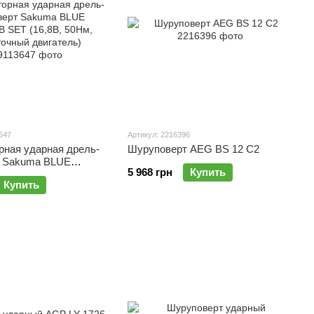
647
Артикул: 2216396
рная ударная дрель-
Шуруповерт AEG BS 12 C2
т Sakuma BLUE
5 968 грн
Купить
ET (16,8В, 50Нм,
Купить
й двигатель)