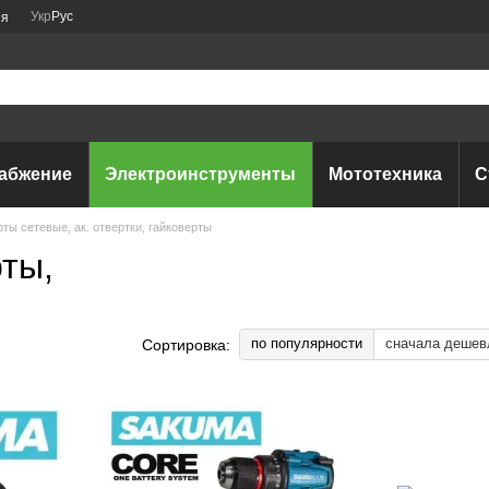
Укр
Рус
ия
абжение
Электроинструменты
Мототехника
С
ы сетевые, ак. отвертки, гайковерты
ты,
по популярности
сначала дешев
Сортировка: