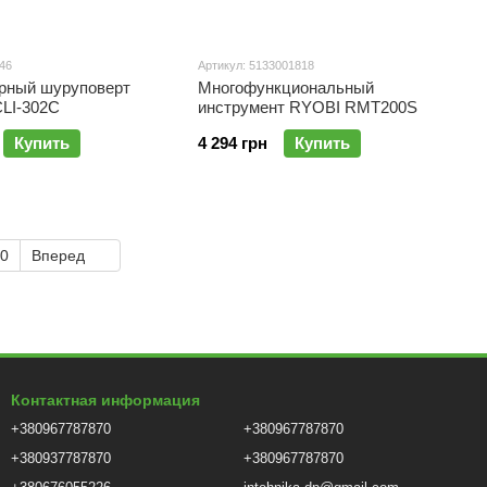
46
Артикул: 5133001818
рный шуруповерт
Многофункциональный
LI-302C
инструмент RYOBI RMT200S
Купить
4 294 грн
Купить
0
Вперед
Контактная информация
+380967787870
+380967787870
+380937787870
+380967787870