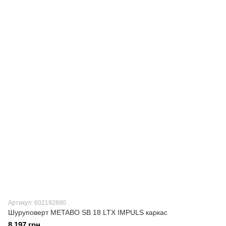
Артикул: 602192890
Шуруповерт METABO SB 18 LTX IMPULS каркас
8 197 грн