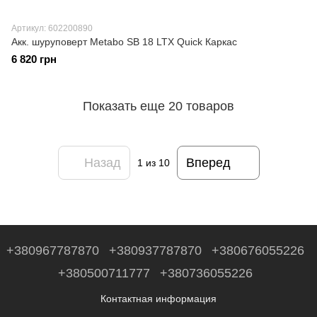
Артикул: 602200890
Акк. шуруповерт Metabo SB 18 LTX Quick Каркас
6 820 грн
Показать еще 20 товаров
Назад
Вперед
1
из 10
+380967787870
+380937787870
+380676055226
+380500711777
+380736055226
Контактная информация