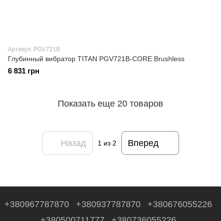
Артикул: PGV721B
Глубинный вибратор TITAN PGV721B-CORE Brushless
6 831 грн
Показать еще 20 товаров
Назад
Вперед
1
из 2
+380967787870
+380937787870
+380676055226
+380500711777
+380736055226