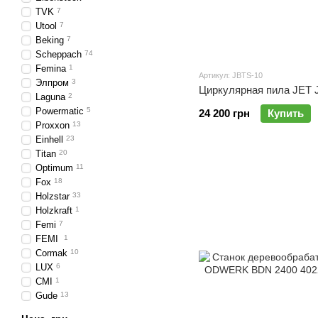
TVK
7
Utool
7
Beking
7
Scheppach
74
Femina
1
Артикул: JBTS-10
Элпром
3
Циркулярная пила JET 
Laguna
2
Powermatic
5
24 200 грн
Купить
Proxxon
13
Einhell
23
Titan
20
Optimum
11
Fox
18
Holzstar
33
Holzkraft
1
Femi
7
FEMI
1
Cormak
10
LUX
6
CMI
1
Gude
13