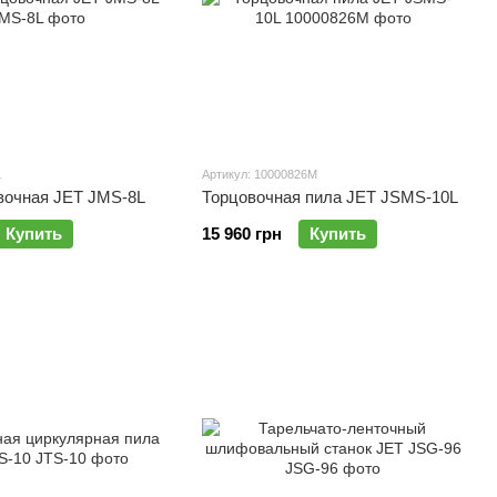
L
Артикул: 10000826M
вочная JET JMS-8L
Торцовочная пила JET JSMS-10L
Купить
15 960 грн
Купить