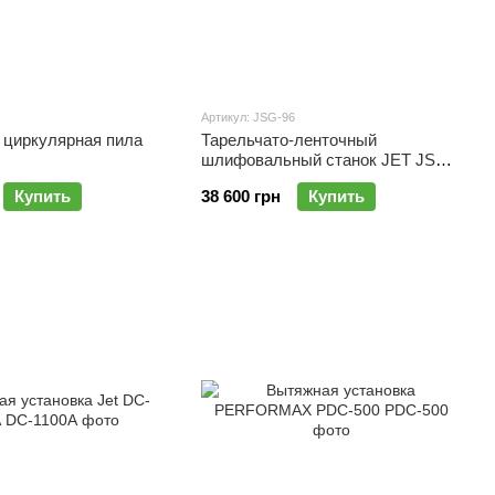
Артикул: JSG-96
 циркулярная пила
Тарельчато-ленточный
шлифовальный станок JET JSG-
96
Купить
38 600 грн
Купить