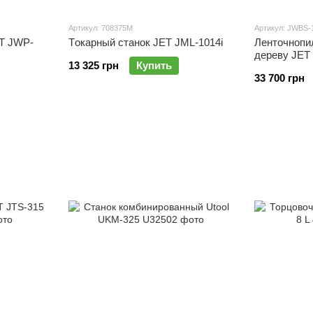
Артикул: 708375M
Артикул: JWBS-
T JWP-
Тoкapный cтaнoк JET JML-1014i
Ленточнопи
дереву JET
13 325 грн
Купить
33 700 грн