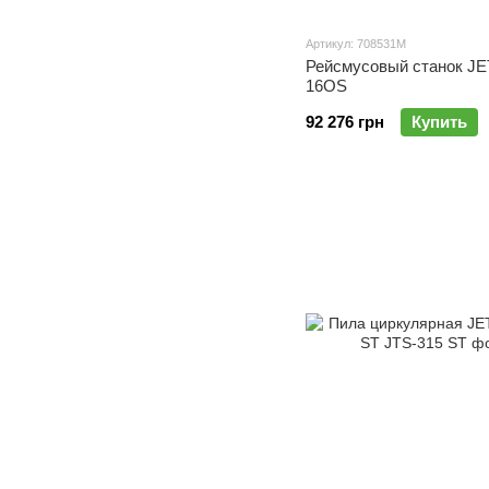
Артикул: 708531M
Рейсмусовый станок JE
16OS
92 276 грн
Купить