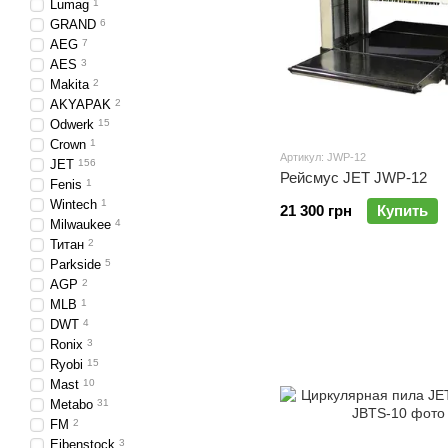
Lumag
1
GRAND
6
AEG
7
AES
3
Makita
2
AKYAPAK
2
Odwerk
15
Crown
1
Артикул: JWP-12
JET
156
Рейсмус JET JWP-12
Fenis
1
Wintech
1
21 300 грн
Купить
Milwaukee
4
Титан
2
Parkside
5
AGP
2
MLB
1
DWT
4
Ronix
3
Ryobi
15
Mast
10
Metabo
31
FM
2
Eibenstock
3