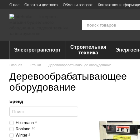
Перейти к основному контенту
О нас
Оплата и доставка
Обмен и возврат
Контактная информац
Строительная
Электротранспорт
Энергосн
техника
Главная
Станки
Деревообрабатывающее оборудование
Деревообрабатывающее
оборудование
Бренд
Holzmann
4
Robland
16
Winter
2