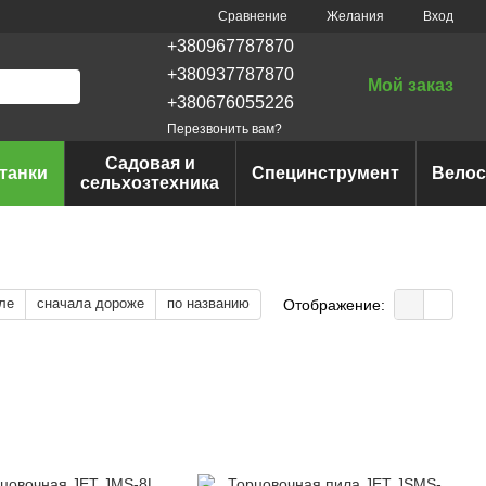
Сравнение
Желания
Вход
+380967787870
+380937787870
Мой заказ
+380676055226
Перезвонить вам?
Садовая и
танки
Специнструмент
Вело
сельхозтехника
ле
сначала дороже
по названию
Отображение: