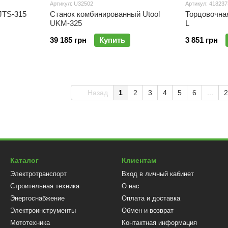
Артикул: U32502
Артикул: 418237
JTS-315
Станок комбинированный Utool
Торцовочная
UKM-325
L
39 185 грн
Купить
3 851 грн
Назад
1
2
3
4
5
6
...
2
Каталог
Клиентам
Электротранспорт
Вход в личный кабинет
Строительная техника
О нас
Энергоснабжение
Оплата и доставка
Электроинструменты
Обмен и возврат
Мототехника
Контактная информация