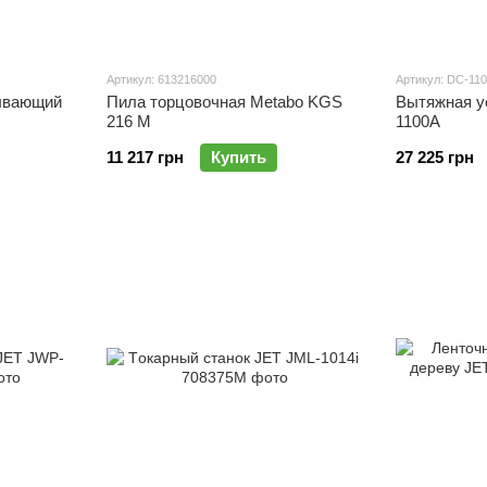
Артикул: 613216000
Артикул: DC-11
ывающий
Пила торцовочная Metabo KGS
Вытяжная у
216 М
1100А
11 217 грн
Купить
27 225 грн