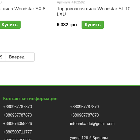
3
Артикул: 4182592
 пила Woodstar SX 8
Торцовочная пила Woodstar SL 10
LXU
Купить
9 332 грн
Купить
9
Вперед
Контактная информация
+380967787870
+380967787870
+380937787870
+380967787870
+380676055226
intehnika.dp@gmail.com
+380500711777
улица 128-й Бригады