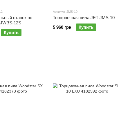
12
Артикул: JMS-10
льный станок по
Торцовочная пила JET JMS-10
 JWBS-12S
5 960 грн
Купить
Купить