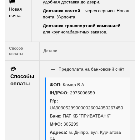
🚚
удобная доставка до двери.
Новая
Доставка почтой
– через сервисы Новая
почта
почта, Укрпочта.
Доставка транспортной компанией
–
для крупногабаритных заказов.
Способ
Детали
оплаты
💳
Предоплата на банковский счёт
Способы
оплаты
ФОП:
Комар В.А.
ІНДРФО:
2975006659
Р/р:
UA303052990000026004050267450
Банк:
ПАТ КБ "ПРИВАТБАНК"
МФО:
305299
Адреса:
м. Дніпро, вул. Курчатова
6А