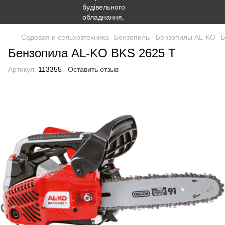
Садовая и сельхозтехника
Бензопилы
Бензопилы AL-KO
Б
Бензопила AL-KO BKS 2625 T
Артикул:
113355
Оставить отзыв