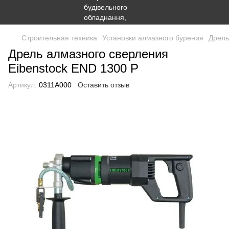
Строительная техника
Установки алмазного бурения
Дрель
Дрель алмазного сверления
Eibenstock END 1300 P
Артикул:
0311A000
Оставить отзыв