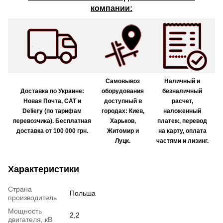
компании:
Самовывоз
Наличный и
Доставка по Украине:
оборудования
безналичный
Новая Почта, САТ и
доступный в
расчет,
Deliery (по тарифам
городах: Киев,
наложенный
перевозчика). Бесплатная
Харьков,
платеж, перевод
доставка от 100 000 грн.
Житомир и
на карту, оплата
Луцк.
частями и лизинг.
Характеристики
Страна
Польша
производитель
Мощность
2,2
двигателя, кВ