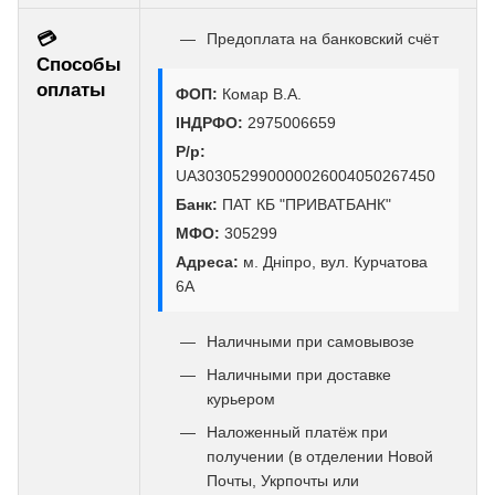
💳
Предоплата на банковский счёт
Способы
оплаты
ФОП:
Комар В.А.
ІНДРФО:
2975006659
Р/р:
UA303052990000026004050267450
Банк:
ПАТ КБ "ПРИВАТБАНК"
МФО:
305299
Адреса:
м. Дніпро, вул. Курчатова
6А
Наличными при самовывозе
Наличными при доставке
курьером
Наложенный платёж при
получении (в отделении Новой
Почты, Укрпочты или