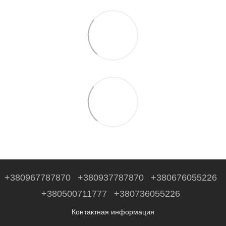
+380967787870
+380937787870
+380676055226
+380500711777
+380736055226
Контактная информация