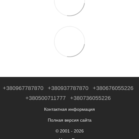
+380967787870
+380937787870
+380676055226
+380500711777
+380736055226
Контактная информация
Полная версия сайта
© 2001 - 2026