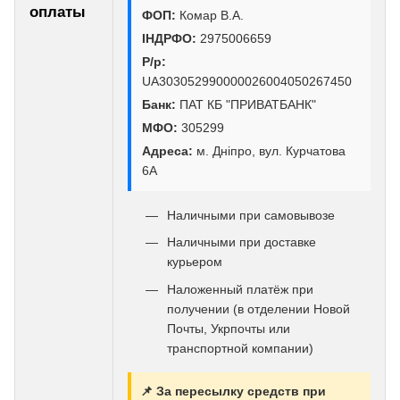
оплаты
ФОП:
Комар В.А.
ІНДРФО:
2975006659
Р/р:
UA303052990000026004050267450
Банк:
ПАТ КБ "ПРИВАТБАНК"
МФО:
305299
Адреса:
м. Дніпро, вул. Курчатова
6А
Наличными при самовывозе
Наличными при доставке
курьером
Наложенный платёж при
получении (в отделении Новой
Почты, Укрпочты или
транспортной компании)
📌 За пересылку средств при