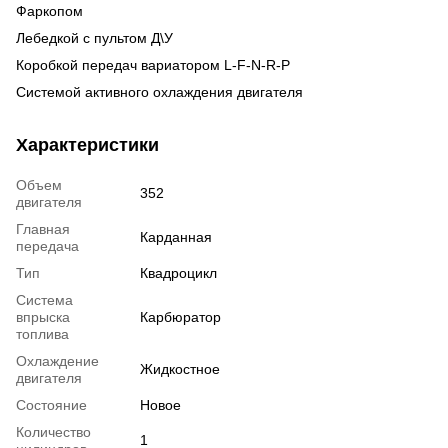
Фаркопом
Лебедкой с пультом Д\У
Коробкой передач вариатором L-F-N-R-P
Системой активного охлаждения двигателя
Характеристики
Объем
352
двигателя
Главная
Карданная
передача
Тип
Квадроцикл
Система
впрыска
Карбюратор
топлива
Охлаждение
Жидкостное
двигателя
Состояние
Новое
Количество
1