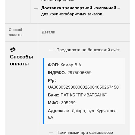
Доставка транспортной компанией
–
для крупногабаритных заказов.
Способ
Детали
оплаты
💳
Предоплата на банковский счёт
Способы
оплаты
ФОП:
Комар В.А.
ІНДРФО:
2975006659
Р/р:
UA303052990000026004050267450
Банк:
ПАТ КБ "ПРИВАТБАНК"
МФО:
305299
Адреса:
м. Дніпро, вул. Курчатова
6А
Наличными при самовывозе