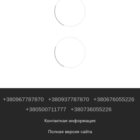
+380967787870
+380937787870
+380676055226
+380500711777
+380736055226
Контактная информация
Полная версия сайта