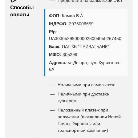
💳
Предоплата на банковский счёт
Способы
оплаты
ФОП:
Комар В.А.
ІНДРФО:
2975006659
Р/р:
UA303052990000026004050267450
Банк:
ПАТ КБ "ПРИВАТБАНК"
МФО:
305299
Адреса:
м. Дніпро, вул. Курчатова
6А
Наличными при самовывозе
Наличными при доставке
курьером
Наложенный платёж при
получении (в отделении Новой
Почты, Укрпочты или
транспортной компании)