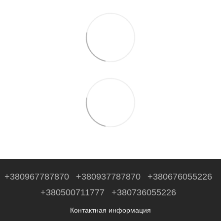
+380967787870
+380937787870
+380676055226
+380500711777
+380736055226
Контактная информация