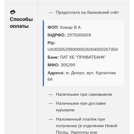
💳
Предоплата на банковский счёт
Способы
оплаты
ФОП:
Комар В.А.
ІНДРФО:
2975006659
Р/р:
UA303052990000026004050267450
Банк:
ПАТ КБ "ПРИВАТБАНК"
МФО:
305299
Адреса:
м. Дніпро, вул. Курчатова
6А
Наличными при самовывозе
Наличными при доставке
курьером
Наложенный платёж при
получении (в отделении Новой
Почты, Укрпочты или