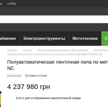
Укр
Рус
ия
абжение
Электроинструменты
Мототехника
С
Главная
Станки
Металлообрабатывающее оборудование
Лентопильн
Полуавтоматическая ленточная пила по металлу Beka-Mak BMSY-750DG NC
Полуавтоматическая ленточная пила по м
NC
В наличии
Оставить отзыв
4 237 980 грн
Войти
для отображения накопительной скидки
%