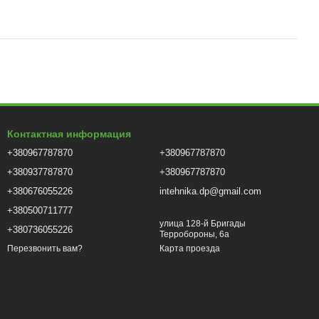
Контактная информация
+380967787870
+380967787870
+380937787870
+380967787870
+380676055226
intehnika.dp@gmail.com
+380500711777
улица 128-й Бригады
+380736055226
Терробороны, 6а
Карта проезда
Перезвонить вам?