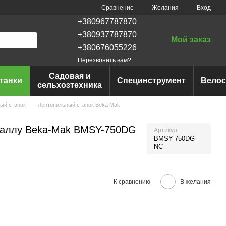
Сравнение
Желания
Вход
+380967787870
+380937787870
Мой заказ
+380676055226
Перезвонить вам?
Садовая и
танки
Специнструмент
Вело
сельхозтехника
ый станок
Лентопильный станок Beka Mak
еталлу Beka-Mak BMSY-750DG
Артикул
BMSY-750DG
NC
К сравнению
В желания