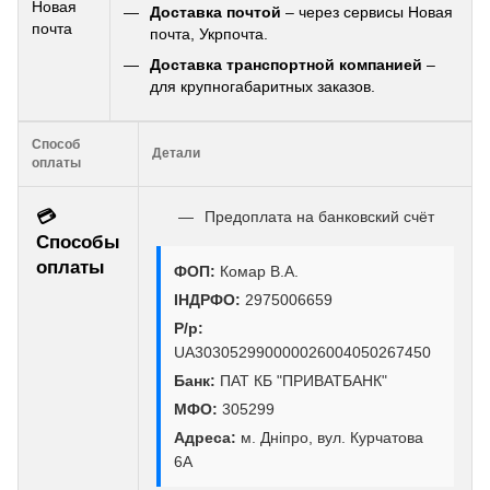
Новая
Доставка почтой
– через сервисы Новая
почта
почта, Укрпочта.
Доставка транспортной компанией
–
для крупногабаритных заказов.
Способ
Детали
оплаты
💳
Предоплата на банковский счёт
Способы
оплаты
ФОП:
Комар В.А.
ІНДРФО:
2975006659
Р/р:
UA303052990000026004050267450
Банк:
ПАТ КБ "ПРИВАТБАНК"
МФО:
305299
Адреса:
м. Дніпро, вул. Курчатова
6А