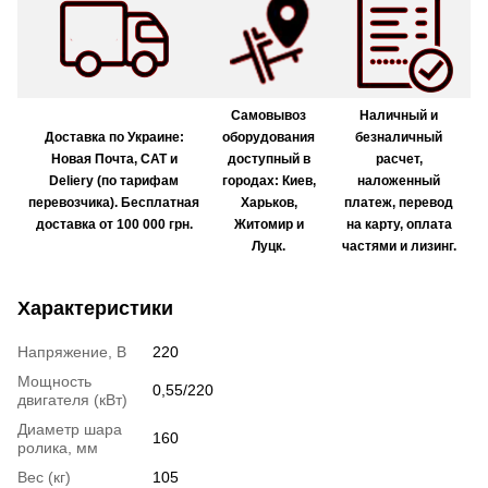
Самовывоз
Наличный и
Доставка по Украине:
оборудования
безналичный
Новая Почта, САТ и
доступный в
расчет,
Deliery (по тарифам
городах: Киев,
наложенный
перевозчика). Бесплатная
Харьков,
платеж, перевод
доставка от 100 000 грн.
Житомир и
на карту, оплата
Луцк.
частями и лизинг.
Характеристики
Напряжение, В
220
Мощность
0,55/220
двигателя (кВт)
Диаметр шара
160
ролика, мм
Вес (кг)
105