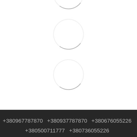
+380967787870
+380937787870
+380676055226
+380500711777
+380736055226