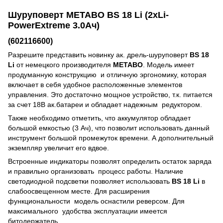
Шуруповерт METABO BS 18 Li (2xLi-
PowerExtreme 3.0Ач)
(602116600)
Разрешите представить новинку ак. дрель-шуруповерт
BS 18
Li
от немецкого производителя
METABO
. Модель имеет
продуманную конструкцию и отличную эргономику, которая
включает в себя удобное расположенные элементов
управления. Это достаточно мощное устройство, т.к. питается
за счет 18В ак.батареи и обладает надежным редуктором.
Также необходимо отметить, что аккумулятор обладает
большой емкостью (3 Ач), что позволит использовать данный
инструмент большой промежуток времени. А дополнительный
экземпляр увеличит его вдвое.
Встроенные индикаторы позволят определить остаток заряда
и правильно организовать процесс работы. Наличие
светодиодной подсветки позволяет использовать
BS 18 Li
в
слабоосвещенном месте. Для расширения
функциональности модель оснастили реверсом. Для
максимального удобства эксплуатации имеется
битодержатель.